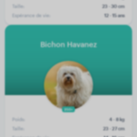
Taille:
23 - 30 cm
Espérance de vie:
12 - 15 ans
Bichon Havanez
250+
Poids:
4 - 8 kg
Taille:
23 - 27 cm