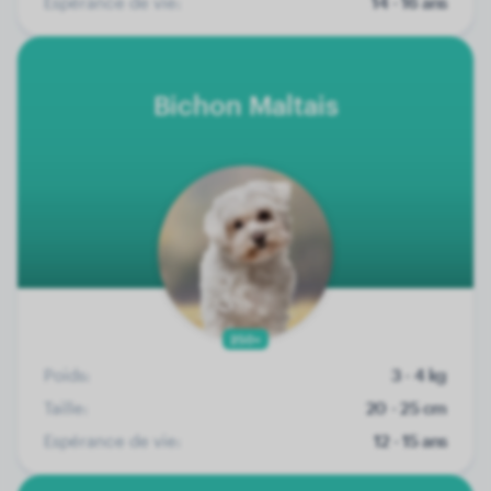
Espérance de vie:
14 - 16 ans
Bichon Maltais
250+
Poids:
3 - 4 kg
Taille:
20 - 25 cm
Espérance de vie:
12 - 15 ans