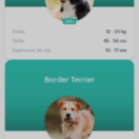
500+
Poids:
12 - 20 kg
Taille:
46 - 56 cm
Espérance de vie:
10 - 17 ans
Border Terrier