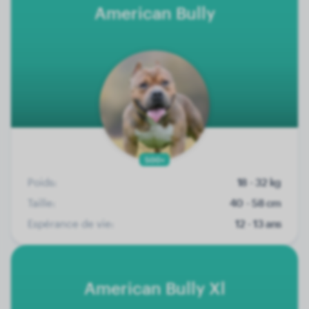
American Bully
500+
Poids:
18 - 32 kg
Taille:
40 - 58 cm
Espérance de vie:
12 - 13 ans
American Bully Xl