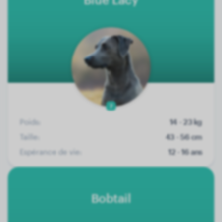
7
Poids:
14 - 23 kg
Taille:
43 - 56 cm
Espérance de vie:
12 - 16 ans
Bobtail