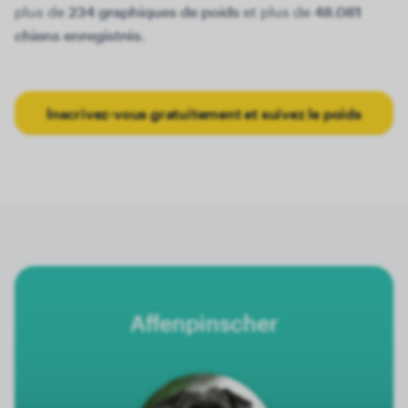
plus de
234 graphiques de poids
et plus de
48.081
chiens enregistrés
.
Inscrivez-vous gratuitement et suivez le poids
Affenpinscher