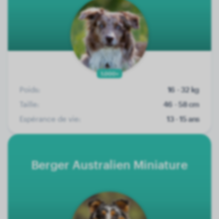
1.000+
Poids:
16 - 32 kg
Taille:
46 - 58 cm
Espérance de vie:
13 - 15 ans
Berger Australien Miniature