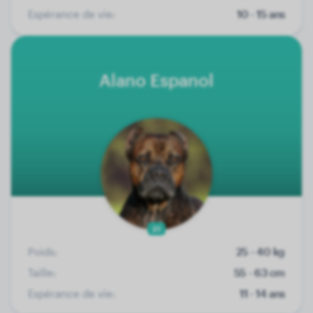
Espérance de vie:
10 - 15 ans
Alano Espanol
21
Poids:
25 - 40 kg
Taille:
55 - 63 cm
Espérance de vie:
11 - 14 ans