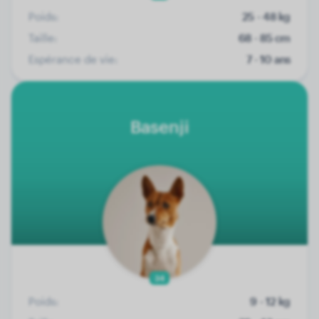
Poids:
25 - 48 kg
Taille:
68 - 85 cm
Espérance de vie:
7 - 10 ans
Basenji
34
Poids:
9 - 12 kg