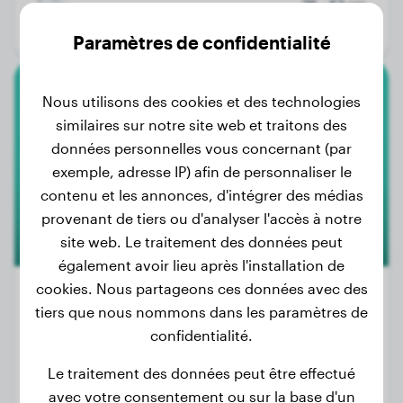
Taille:
38 - 43 cm
Espérance de vie:
12 - 16 ans
Paramètres de confidentialité
Nous utilisons des cookies et des technologies
Basset Hound
similaires sur notre site web et traitons des
données personnelles vous concernant (par
exemple, adresse IP) afin de personnaliser le
contenu et les annonces, d'intégrer des médias
provenant de tiers ou d'analyser l'accès à notre
site web. Le traitement des données peut
également avoir lieu après l'installation de
cookies. Nous partageons ces données avec des
51
tiers que nous nommons dans les paramètres de
confidentialité.
Poids:
20 - 29 kg
Taille:
28 - 38 cm
Le traitement des données peut être effectué
Espérance de vie:
10 - 12 ans
avec votre consentement ou sur la base d'un