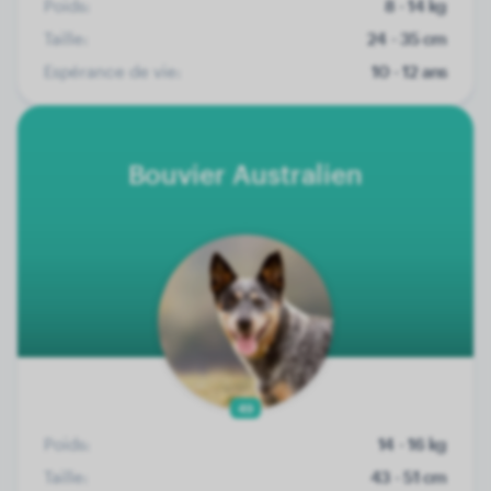
Poids:
8 - 14 kg
Taille:
24 - 35 cm
Espérance de vie:
10 - 12 ans
Bouvier Australien
49
Poids:
14 - 16 kg
Taille:
43 - 51 cm