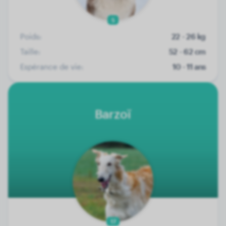
5
Poids:
22 - 26 kg
Taille:
52 - 62 cm
Espérance de vie:
10 - 11 ans
Barzoï
17