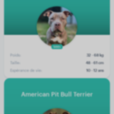
500+
Poids:
32 - 68 kg
Taille:
48 - 61 cm
Espérance de vie:
10 - 12 ans
American Pit Bull Terrier