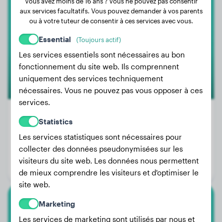
Vous avez moins de 16 ans ? Vous ne pouvez pas consentir
aux services facultatifs. Vous pouvez demander à vos parents
Beauceron
ou à votre tuteur de consentir à ces services avec vous.
Essential
(Toujours actif)
Les services essentiels sont nécessaires au bon
fonctionnement du site web. Ils comprennent
uniquement des services techniquement
nécessaires. Vous ne pouvez pas vous opposer à ces
services.
Statistics
100+
Les services statistiques sont nécessaires pour
Poids:
30 - 45 kg
collecter des données pseudonymisées sur les
Taille:
64 - 71 cm
visiteurs du site web. Les données nous permettent
Espérance de vie:
10 - 12 ans
de mieux comprendre les visiteurs et d'optimiser le
site web.
Marketing
Berger Allemand
Les services de marketing sont utilisés par nous et