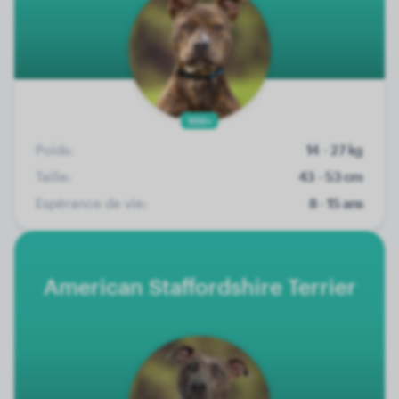
100+
Poids:
14 - 27 kg
Taille:
43 - 53 cm
Espérance de vie:
8 - 15 ans
American Staffordshire Terrier