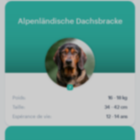
Alpenländische Dachsbracke
7
Poids:
16 - 18 kg
Taille:
34 - 42 cm
Espérance de vie:
12 - 14 ans