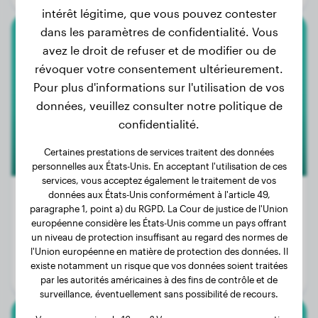
intérêt légitime, que vous pouvez contester
dans les paramètres de confidentialité. Vous
avez le droit de refuser et de modifier ou de
Beagle
révoquer votre consentement ultérieurement.
Pour plus d'informations sur l'utilisation de vos
données, veuillez consulter notre politique de
confidentialité.
Certaines prestations de services traitent des données
personnelles aux États-Unis. En acceptant l'utilisation de ces
services, vous acceptez également le traitement de vos
données aux États-Unis conformément à l'article 49,
paragraphe 1, point a) du RGPD. La Cour de justice de l'Union
250+
européenne considère les États-Unis comme un pays offrant
Poids:
9 - 11 kg
un niveau de protection insuffisant au regard des normes de
l'Union européenne en matière de protection des données. Il
Taille:
33 - 41 cm
existe notamment un risque que vos données soient traitées
Espérance de vie:
12 - 15 ans
par les autorités américaines à des fins de contrôle et de
surveillance, éventuellement sans possibilité de recours.