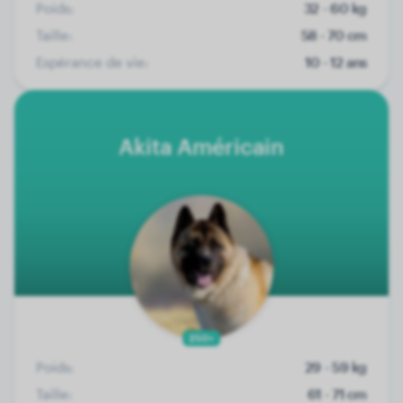
Poids:
32 - 60 kg
Taille:
58 - 70 cm
Espérance de vie:
10 - 12 ans
Akita Américain
250+
Poids:
29 - 59 kg
Taille:
61 - 71 cm