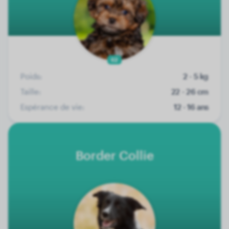
62
Poids:
2 - 5 kg
Taille:
22 - 26 cm
Espérance de vie:
12 - 16 ans
Border Collie