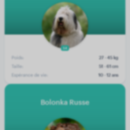
54
Poids:
27 - 45 kg
Taille:
51 - 61 cm
Espérance de vie:
10 - 12 ans
Bolonka Russe