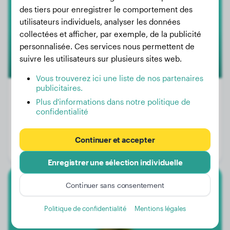
des tiers pour enregistrer le comportement des
utilisateurs individuels, analyser les données
collectées et afficher, par exemple, de la publicité
personnalisée. Ces services nous permettent de
suivre les utilisateurs sur plusieurs sites web.
Vous trouverez ici une liste de nos partenaires
publicitaires.
Plus d'informations dans notre politique de
500+
confidentialité
Poids:
22 - 40 kg
Taille:
55 - 65 cm
Continuer et accepter
Espérance de vie:
9 - 13 ans
Enregistrer une sélection individuelle
Continuer sans consentement
Berger Australien
Politique de confidentialité
Mentions légales