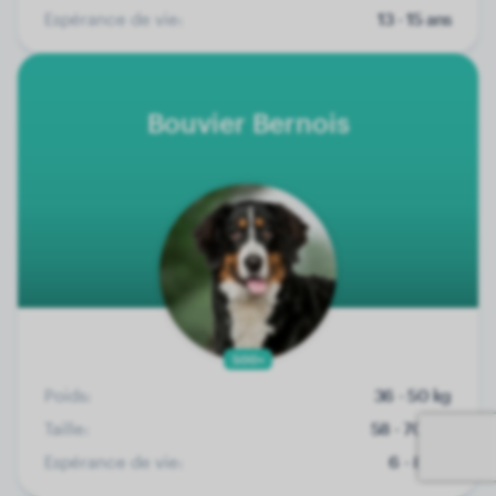
Espérance de vie:
13 - 15 ans
Bouvier Bernois
500+
Poids:
36 - 50 kg
Taille:
58 - 70 cm
Espérance de vie:
6 - 8 ans