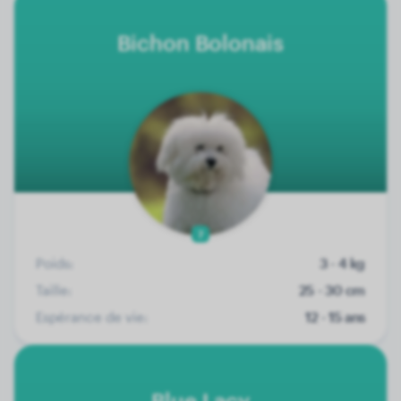
Bichon Bolonais
7
Poids:
3 - 4 kg
Taille:
25 - 30 cm
Espérance de vie:
12 - 15 ans
Blue Lacy