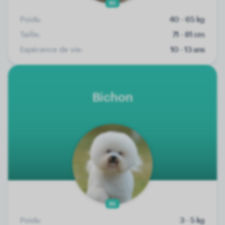
85
Poids:
40 - 65 kg
Taille:
71 - 81 cm
Espérance de vie:
10 - 13 ans
Bichon
85
Poids:
3 - 5 kg