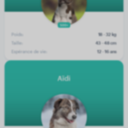
500+
Poids:
18 - 32 kg
Taille:
43 - 48 cm
Espérance de vie:
12 - 16 ans
Aïdi