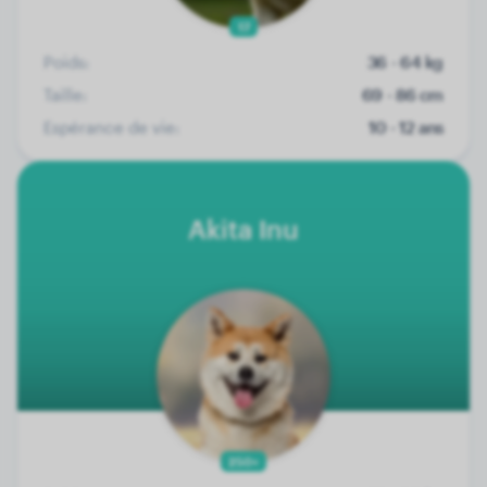
17
Poids:
36 - 64 kg
Taille:
69 - 86 cm
Espérance de vie:
10 - 12 ans
Akita Inu
250+