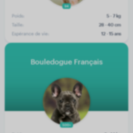
94
Poids:
5 - 7 kg
Taille:
28 - 40 cm
Espérance de vie:
12 - 15 ans
Bouledogue Français
500+