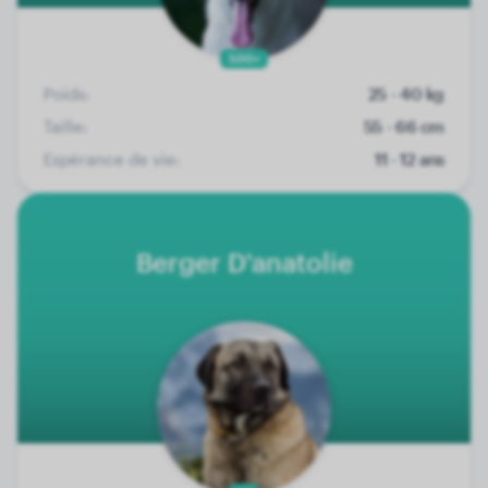
500+
Poids:
25 - 40 kg
Taille:
55 - 66 cm
Espérance de vie:
11 - 12 ans
Berger D'anatolie