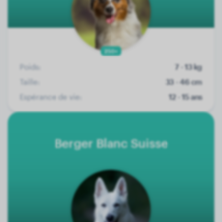
250+
Poids:
7 - 13 kg
Taille:
33 - 46 cm
Espérance de vie:
12 - 15 ans
Berger Blanc Suisse