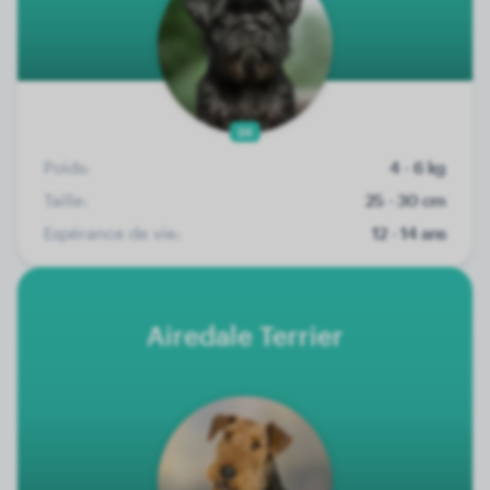
26
Poids:
4 - 6 kg
Taille:
25 - 30 cm
Espérance de vie:
12 - 14 ans
Airedale Terrier