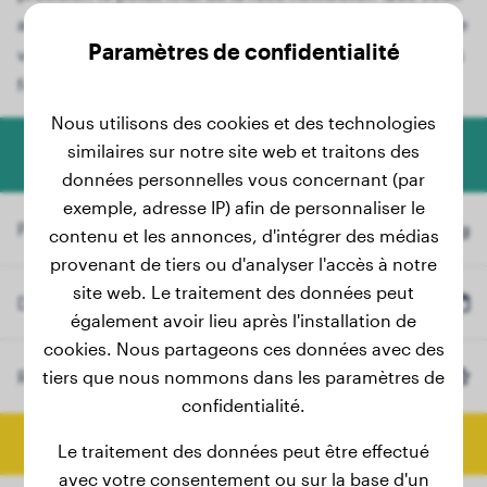
ayez actuellement un adorable chiot Rottweiler ou que
Paramètres de confidentialité
votre jeune chien grandisse, notre outil convivial vous
fournit des informations précieuses.
Nous utilisons des cookies et des technologies
similaires sur notre site web et traitons des
Calculateur de poids pour chiens
données personnelles vous concernant (par
exemple, adresse IP) afin de personnaliser le
Poids actuel
kg
contenu et les annonces, d'intégrer des médias
provenant de tiers ou d'analyser l'accès à notre
site web. Le traitement des données peut
Date de naissance
également avoir lieu après l'installation de
cookies. Nous partageons ces données avec des
Race
tiers que nous nommons dans les paramètres de
Rottweiler
(Optionnel)
confidentialité.
Calculer le poids final
Le traitement des données peut être effectué
avec votre consentement ou sur la base d'un