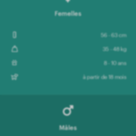
Femelles
56 - 63 cm
35 - 48 kg
8 - 10 ans
à partir de 18 mois
Mâles