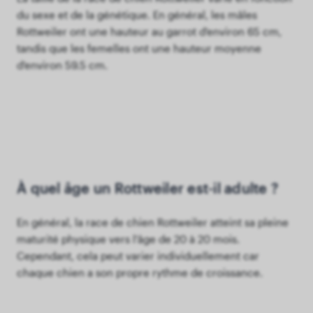
du sexe et de la génétique. En général, les mâles
Rottweiler ont une hauteur au garrot d'environ 65 cm,
tandis que les femelles ont une hauteur moyenne
d'environ 59.5 cm.
À quel âge un Rottweiler est-il adulte ?
En général, la race de chien Rottweiler atteint sa pleine
maturité physique vers l'âge de 20 à 20 mois.
Cependant, cela peut varier individuellement car
chaque chien a son propre rythme de croissance.