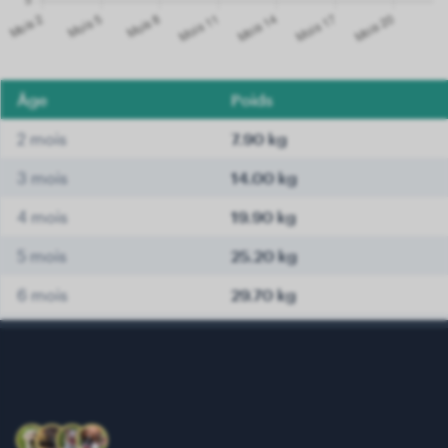
Âge
Poids
2 mois
7.90 kg
3 mois
14.00 kg
4 mois
19.90 kg
5 mois
25.20 kg
6 mois
29.70 kg
7 mois
31.80 kg
8 mois
33.70 kg
9 mois
35.20 kg