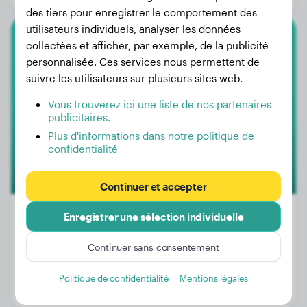
des tiers pour enregistrer le comportement des
utilisateurs individuels, analyser les données
collectées et afficher, par exemple, de la publicité
Rottweiler
personnalisée. Ces services nous permettent de
suivre les utilisateurs sur plusieurs sites web.
Darko
Vous trouverez ici une liste de nos partenaires
publicitaires.
Plus d'informations dans notre politique de
confidentialité
Continuer et accepter
Enregistrer une sélection individuelle
Continuer sans consentement
Poids:
22 kg
Âge:
12 mois
Politique de confidentialité
Mentions légales
Genre:
Mâle