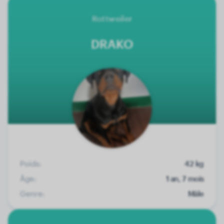
Rottweiler
DRAKO
Poids:
42 kg
Âge:
1 an, 7 mois
Genre:
Mâle