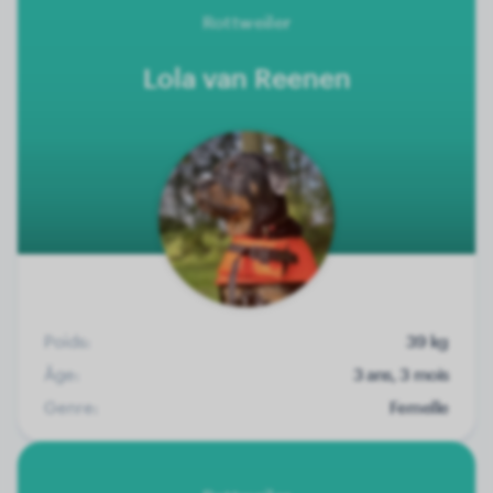
Rottweiler
Lola van Reenen
Poids:
39 kg
Âge:
3 ans, 3 mois
Genre:
Femelle