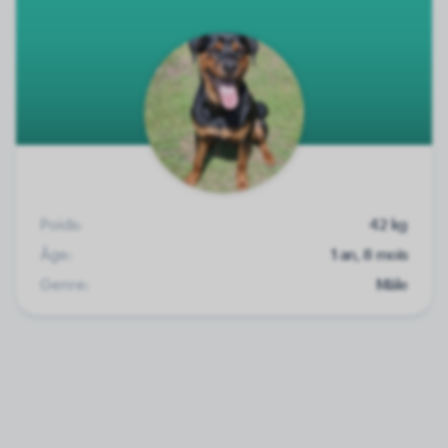
Poids:
42 kg
Âge:
1 an, 8 mois
Genre:
Mâle