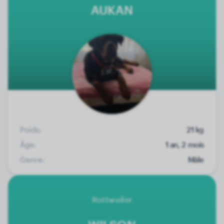
AUKAN
Poids:
21 kg
Âge:
1 an, 2 mois
Genre:
Mâle
Rottweiler