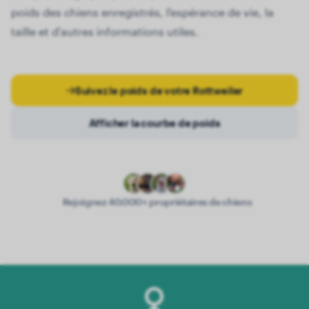
poids des chiens enregistrés, l'espérance de vie, la
taille et d'autres informations utiles.
Suivez le poids de votre Rottweiler
Afficher la courbe de poids
Rejoignez 40.000+ propriétaires de chiens