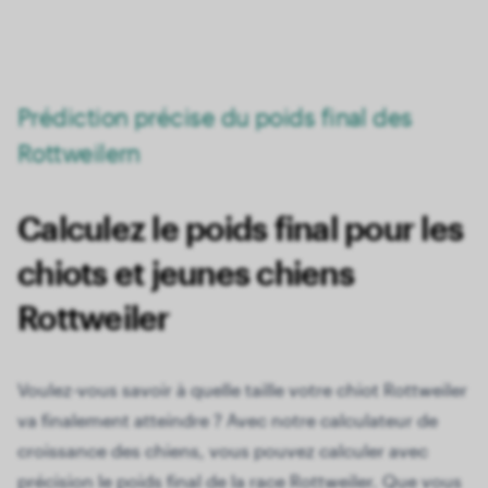
22 mois
48.00 kg
Prédiction précise du poids final des
Rottweilern
Calculez le poids final pour les
chiots et jeunes chiens
Rottweiler
Voulez-vous savoir à quelle taille votre chiot Rottweiler
va finalement atteindre ? Avec notre calculateur de
croissance des chiens, vous pouvez calculer avec
précision le poids final de la race Rottweiler. Que vous