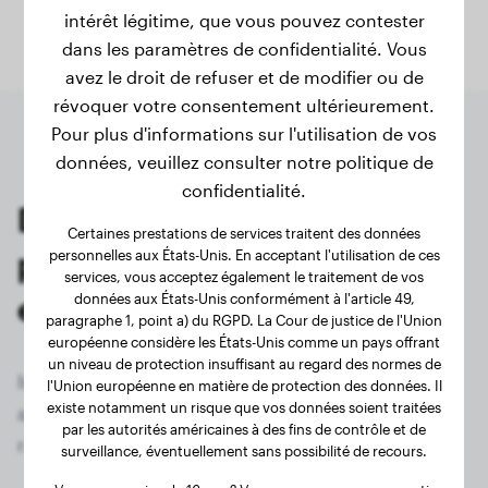
intérêt légitime, que vous pouvez contester
dans les paramètres de confidentialité. Vous
avez le droit de refuser et de modifier ou de
révoquer votre consentement ultérieurement.
Pour plus d'informations sur l'utilisation de vos
données, veuillez consulter notre politique de
confidentialité.
Dernières pesées des
Certaines prestations de services traitent des données
propriétaires de Rottweiler
personnelles aux États-Unis. En acceptant l'utilisation de ces
services, vous acceptez également le traitement de vos
enregistrés
données aux États-Unis conformément à l'article 49,
paragraphe 1, point a) du RGPD. La Cour de justice de l'Union
européenne considère les États-Unis comme un pays offrant
un niveau de protection insuffisant au regard des normes de
Inscrivez-vous maintenant gratuitement et
l'Union européenne en matière de protection des données. Il
existe notamment un risque que vos données soient traitées
accédez à tous les 777 chiens enregistrés de la
par les autorités américaines à des fins de contrôle et de
race Rottweiler !
surveillance, éventuellement sans possibilité de recours.