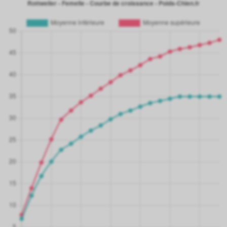
21 mois
58.70 kg
22 mois
59.50 kg
23 mois
60.00 kg