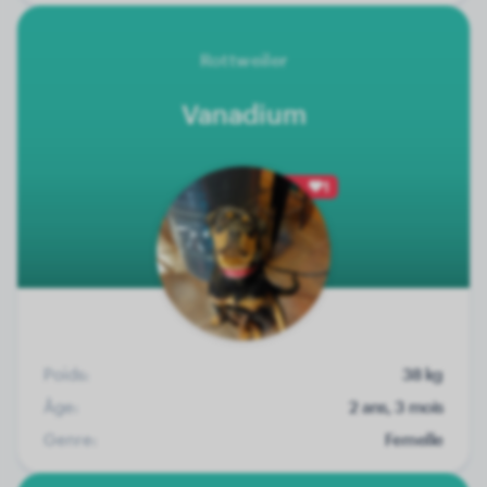
Rottweiler
Vanadium
1
Poids:
38 kg
Âge:
2 ans, 3 mois
Genre:
Femelle