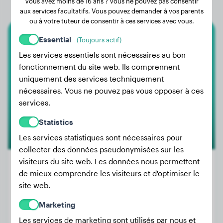
Vous avez moins de 16 ans ? Vous ne pouvez pas consentir
aux services facultatifs. Vous pouvez demander à vos parents
ou à votre tuteur de consentir à ces services avec vous.
Essential
(Toujours actif)
Rottweiler
Les services essentiels sont nécessaires au bon
Boy
fonctionnement du site web. Ils comprennent
uniquement des services techniquement
nécessaires. Vous ne pouvez pas vous opposer à ces
services.
Statistics
Les services statistiques sont nécessaires pour
collecter des données pseudonymisées sur les
visiteurs du site web. Les données nous permettent
de mieux comprendre les visiteurs et d'optimiser le
site web.
Poids:
47 kg
Âge:
2 ans, 7 mois
Marketing
Genre:
Mâle
Les services de marketing sont utilisés par nous et