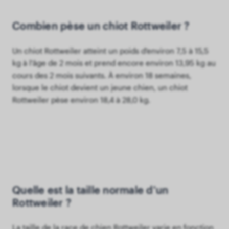
Combien pèse un chiot Rottweiler ?
Un chiot Rottweiler atteint un poids d'environ 7,5 à 15,5
kg à l'âge de 2 mois et prend encore environ 13,95 kg au
cours des 2 mois suivants. À environ 18 semaines,
lorsque le chiot devient un jeune chien, un chiot
Rottweiler pèse environ 18,4 à 28,0 kg.
Quelle est la taille normale d'un
Rottweiler ?
La taille de la race de chien Rottweiler varie en fonction