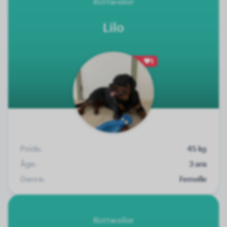
Rottweiler
Lilo
1
Poids:
45 kg
Âge:
3 ans
Genre:
Femelle
Rottweiler