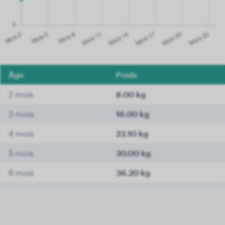
Âge
Poids
2 mois
8.00 kg
3 mois
16.00 kg
4 mois
23.10 kg
5 mois
30.00 kg
6 mois
36.20 kg
7 mois
38.30 kg
8 mois
40.40 kg