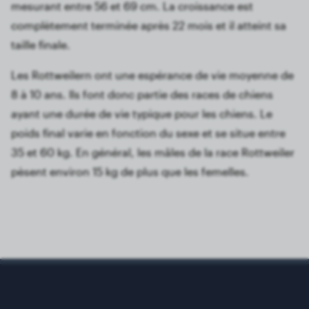
mesurant entre 56 et 69 cm. La croissance est
complètement terminée après 22 mois et il atteint sa
taille finale.
Les Rottweilern ont une espérance de vie moyenne de
8 à 10 ans. Ils font donc partie des races de chiens
ayant une durée de vie typique pour les chiens. Le
poids final varie en fonction du sexe et se situe entre
35 et 60 kg. En général, les mâles de la race Rottweiler
pèsent environ 15 kg de plus que les femelles.