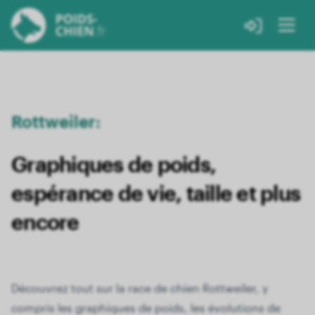
Rottweiler:
Graphiques de poids,
espérance de vie, taille et plus
encore
Découvrez tout sur la race de chien Rottweiler, y
compris les graphiques de poids, les évolutions de