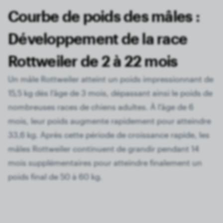
Courbe de poids des mâles :
Développement de la race
Rottweiler de 2 à 22 mois
Un mâle Rottweiler atteint un poids impressionnant de
15,5 kg dès l'âge de 3 mois, dépassant ainsi le poids de
nombreuses races de chiens adultes. À l'âge de 6
mois, leur poids augmente rapidement pour atteindre
33,6 kg. Après cette période de croissance rapide, les
mâles Rottweiler continuent de grandir pendant 14
mois supplémentaires pour atteindre finalement un
poids final de 50 à 60 kg.