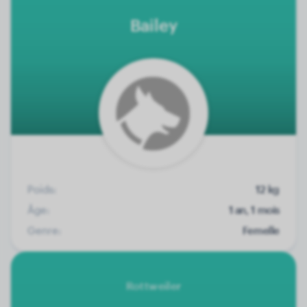
Bailey
Poids:
12 kg
Âge:
1 an, 1 mois
Genre:
Femelle
Rottweiler