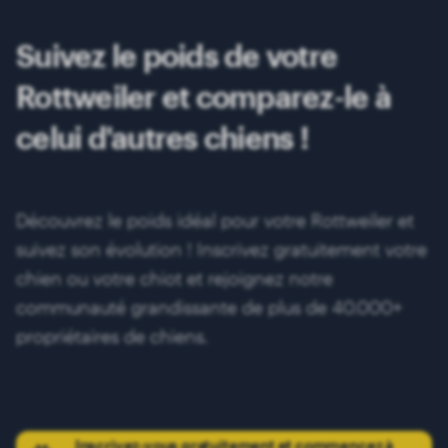
Suivez le poids de votre
Rottweiler et comparez-le à
celui d'autres chiens !
Découvrez le poids idéal pour votre Rottweiler et
suivez son évolution ! Inscrivez gratuitement votre
chien ou votre chiot et rejoignez notre
communauté grandissante de plus de 40.000+
propriétaires de chiens.
Inscrivez-vous gratuitement et commencez à