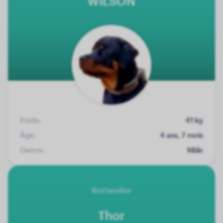
WILSON
Poids:
41 kg
Âge:
4 ans, 7 mois
Genre:
Mâle
Rottweiler
Thor