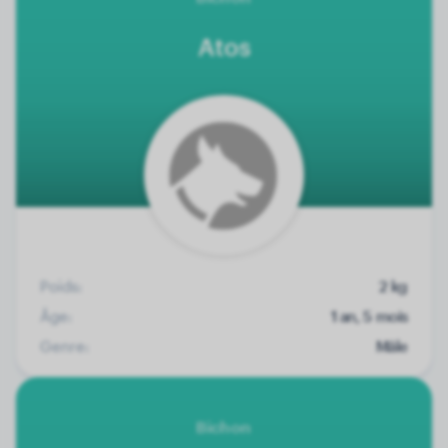
Atos
Poids:
2 kg
Âge:
1 an, 5 mois
Genre:
Mâle
Bichon