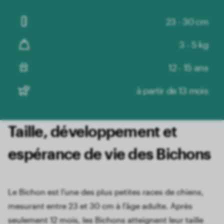
23 - 30 cm
3 - 5 kg
12 - 15 ans
à partir de 13 mois
Taille, développement et
espérance de vie des Bichons
Le Bichon est l'une des plus petites races de chiens,
mesurant entre 23 et 30 cm à l'âge adulte. Après
seulement 12 mois, les Bichons atteignent leur taille