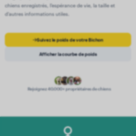
chiens enregistrés, l'espérance de vie, la taille et
d'autres informations utiles.
Suivez le poids de votre Bichon
Afficher la courbe de poids
Rejoignez 40.000+ propriétaires de chiens