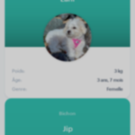
Poids:
3 kg
Âge:
3 ans, 7 mois
Genre:
Femelle
Bichon
Jip