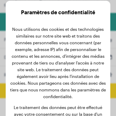
fournit des informations précieuses.
Paramètres de confidentialité
Calculateur de poids pour chiens
Nous utilisons des cookies et des technologies
similaires sur notre site web et traitons des
Poids actuel
kg
données personnelles vous concernant (par
exemple, adresse IP) afin de personnaliser le
contenu et les annonces, d'intégrer des médias
Date de naissance
provenant de tiers ou d'analyser l'accès à notre
site web. Le traitement des données peut
Race
Bichon
(Optionnel)
également avoir lieu après l'installation de
cookies. Nous partageons ces données avec des
tiers que nous nommons dans les paramètres de
Calculer le poids final
confidentialité.
Le traitement des données peut être effectué
avec votre consentement ou sur la base d'un