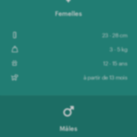
Femelles
23 - 28 cm
3 - 5 kg
12 - 15 ans
à partir de 13 mois
Mâles