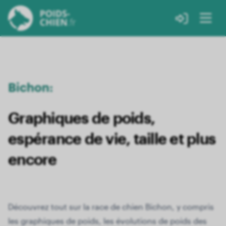
Bichon:
Graphiques de poids,
espérance de vie, taille et plus
encore
Découvrez tout sur la race de chien Bichon, y compris
les graphiques de poids, les évolutions de poids des