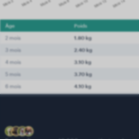
Âge
Poids
2 mois
1.80 kg
3 mois
2.40 kg
4 mois
3.10 kg
5 mois
3.70 kg
6 mois
4.10 kg
7 mois
4.30 kg
8 mois
4.60 kg
9 mois
4.80 kg
10 mois
4.90 kg