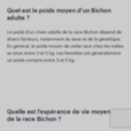
Quel est le poids moyen d'un Bichon
adulte ?
Le poids d'un chien adulte de la race Bichon dépend de
divers facteurs, notamment du sexe et de la génétique.
En général, le poids moyen de cette race chez les mâles
se situe entre 3 et 5 kg. Les femelles ont généralement
un poids compris entre 3 et 5 kg.
Quelle est l'espérance de vie moyenne
de la race Bichon ?