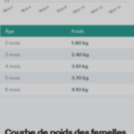
Âge
Poids
2 mois
1.80 kg
3 mois
2.40 kg
4 mois
3.10 kg
5 mois
3.70 kg
6 mois
4.10 kg
7 mois
4.30 kg
8 mois
4.60 kg
9 mois
4.80 kg
Courbe de poids des femelles