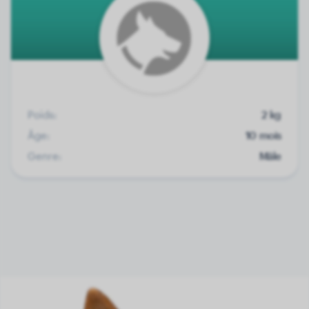
Poids:
2 kg
Âge:
10 mois
Genre:
Mâle