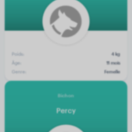
Poids:
4 kg
Âge:
11 mois
Genre:
Femelle
Bichon
Percy