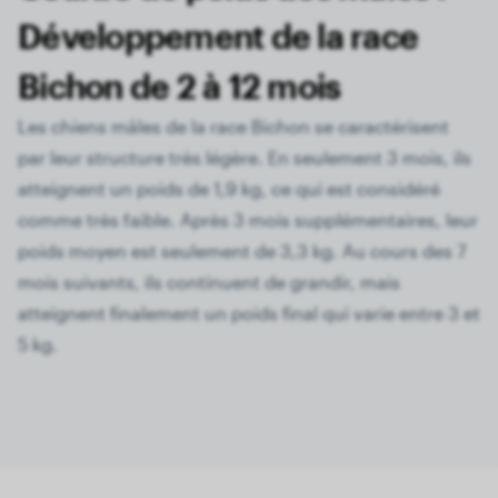
Développement de la race
Bichon de 2 à 12 mois
Les chiens mâles de la race Bichon se caractérisent
par leur structure très légère. En seulement 3 mois, ils
atteignent un poids de 1,9 kg, ce qui est considéré
comme très faible. Après 3 mois supplémentaires, leur
poids moyen est seulement de 3,3 kg. Au cours des 7
mois suivants, ils continuent de grandir, mais
atteignent finalement un poids final qui varie entre 3 et
5 kg.