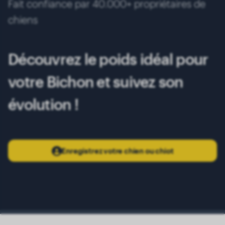
Fait confiance par 40.000+ propriétaires de
11 mois
4.95 kg
chiens
12 mois
5.00 kg
Découvrez le poids idéal pour
votre Bichon et suivez son
évolution !
Enregistrez votre chien ou chiot