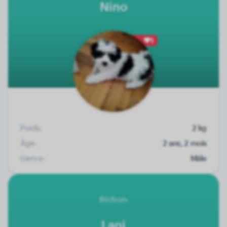
Nino
1
Poids:
2 kg
Âge:
2 ans, 2 mois
Genre:
Mâle
Bichon
Lani