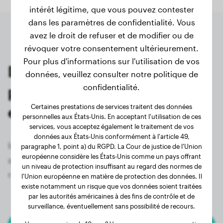
intérêt légitime, que vous pouvez contester
dans les paramètres de confidentialité. Vous
avez le droit de refuser et de modifier ou de
révoquer votre consentement ultérieurement.
Pour plus d'informations sur l'utilisation de vos
Dernières pesées des
données, veuillez consulter notre politique de
confidentialité.
propriétaires de Bichon
Certaines prestations de services traitent des données
enregistrés
personnelles aux États-Unis. En acceptant l'utilisation de ces
services, vous acceptez également le traitement de vos
données aux États-Unis conformément à l'article 49,
Inscrivez-vous maintenant gratuitement et
paragraphe 1, point a) du RGPD. La Cour de justice de l'Union
européenne considère les États-Unis comme un pays offrant
accédez à tous les 85 chiens enregistrés de la
un niveau de protection insuffisant au regard des normes de
race Bichon !
l'Union européenne en matière de protection des données. Il
existe notamment un risque que vos données soient traitées
par les autorités américaines à des fins de contrôle et de
surveillance, éventuellement sans possibilité de recours.