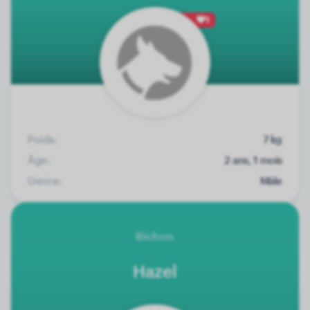
1
Poids:
7 kg
Âge:
2 ans, 1 mois
Genre:
Mâle
Bichon
Hazel