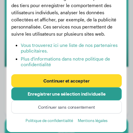
Bichon
des tiers pour enregistrer le comportement des
utilisateurs individuels, analyser les données
Nico
collectées et afficher, par exemple, de la publicité
personnalisée. Ces services nous permettent de
suivre les utilisateurs sur plusieurs sites web.
1
Vous trouverez ici une liste de nos partenaires
publicitaires.
Plus d'informations dans notre politique de
confidentialité
Continuer et accepter
Poids:
4 kg
Enregistrer une sélection individuelle
Âge:
1 an, 7 mois
Continuer sans consentement
Genre:
Mâle
Politique de confidentialité
Mentions légales
Bichon