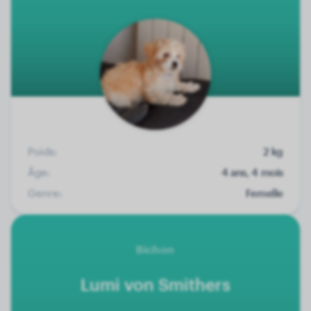
Poids:
2 kg
Âge:
4 ans, 4 mois
Genre:
Femelle
Bichon
Lumi von Smithers