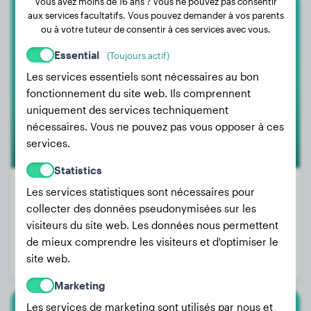
Vous avez moins de 16 ans ? Vous ne pouvez pas consentir
aux services facultatifs. Vous pouvez demander à vos parents
Bichon
ou à votre tuteur de consentir à ces services avec vous.
Aymée
Essential
(Toujours actif)
Les services essentiels sont nécessaires au bon
fonctionnement du site web. Ils comprennent
uniquement des services techniquement
nécessaires. Vous ne pouvez pas vous opposer à ces
services.
Statistics
Les services statistiques sont nécessaires pour
collecter des données pseudonymisées sur les
Poids:
5 kg
visiteurs du site web. Les données nous permettent
de mieux comprendre les visiteurs et d'optimiser le
Âge:
1 an, 3 mois
site web.
Genre:
Femelle
Marketing
Les services de marketing sont utilisés par nous et