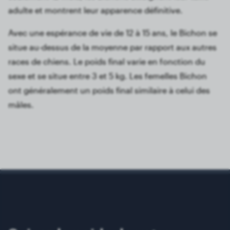
adulte et montrent leur apparence définitive.
Avec une espérance de vie de 12 à 15 ans, le Bichon se
situe au-dessus de la moyenne par rapport aux autres
races de chiens. Le poids final varie en fonction du
sexe et se situe entre 3 et 5 kg. Les femelles Bichon
ont généralement un poids final similaire à celui des
mâles.