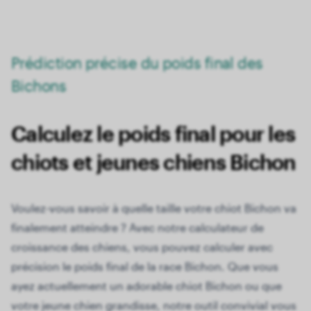
Prédiction précise du poids final des
Bichons
Calculez le poids final pour les
chiots et jeunes chiens Bichon
Voulez-vous savoir à quelle taille votre chiot Bichon va
finalement atteindre ? Avec notre calculateur de
croissance des chiens, vous pouvez calculer avec
précision le poids final de la race Bichon. Que vous
ayez actuellement un adorable chiot Bichon ou que
votre jeune chien grandisse, notre outil convivial vous