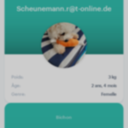
Scheunemann.r@t-online.de
Poids:
3 kg
Âge:
2 ans, 4 mois
Genre:
Femelle
Bichon