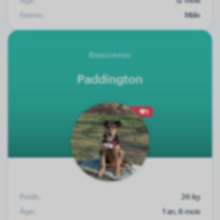
Genre:
Mâle
Beauceron
Paddington
1
Poids:
26 kg
Âge:
1 an, 8 mois