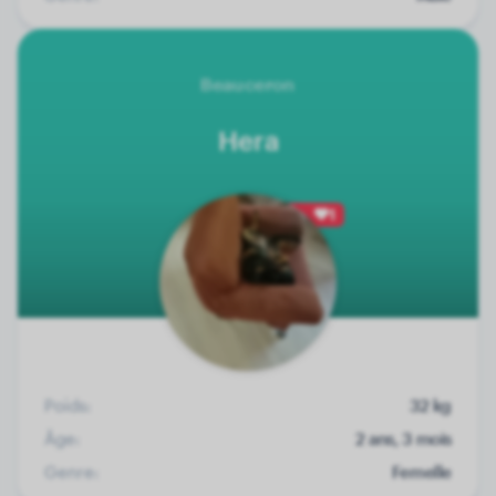
Beauceron
Hera
1
Poids:
32 kg
Âge:
2 ans, 3 mois
Genre:
Femelle