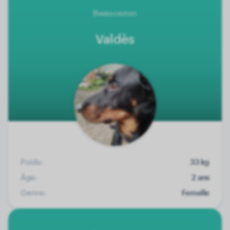
Beauceron
Valdès
Poids:
33 kg
Âge:
2 ans
Genre:
Femelle