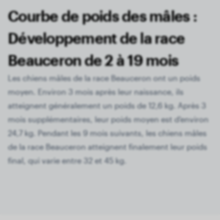
Courbe de poids des mâles :
Développement de la race
Beauceron de 2 à 19 mois
Les chiens mâles de la race Beauceron ont un poids
moyen. Environ 3 mois après leur naissance, ils
atteignent généralement un poids de 12,6 kg. Après 3
mois supplémentaires, leur poids moyen est d'environ
24,7 kg. Pendant les 9 mois suivants, les chiens mâles
de la race Beauceron atteignent finalement leur poids
final, qui varie entre 32 et 45 kg.