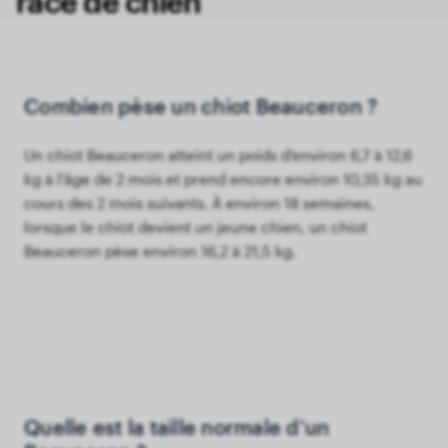
race de chien
Combien pèse un chiot Beauceron ?
Un chiot Beauceron atteint un poids d'environ 6,7 à 12,6
kg à l'âge de 2 mois et prend encore environ 10,35 kg au
cours des 2 mois suivants. À environ 18 semaines,
lorsque le chiot devient un jeune chien, un chiot
Beauceron pèse environ 16,2 à 21,5 kg.
Quelle est la taille normale d'un