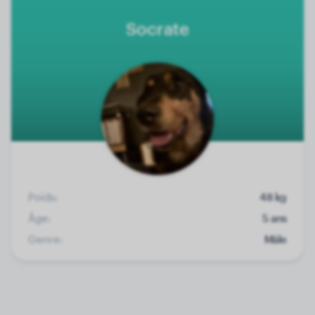
Socrate
Poids:
48 kg
Âge:
5 ans
Genre:
Mâle