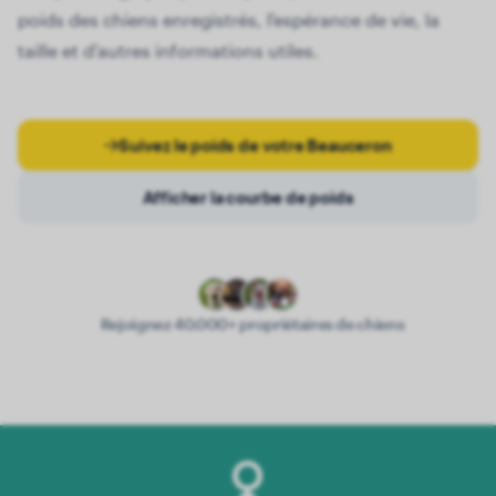
poids des chiens enregistrés, l'espérance de vie, la
taille et d'autres informations utiles.
Suivez le poids de votre Beauceron
Afficher la courbe de poids
Rejoignez 40.000+ propriétaires de chiens