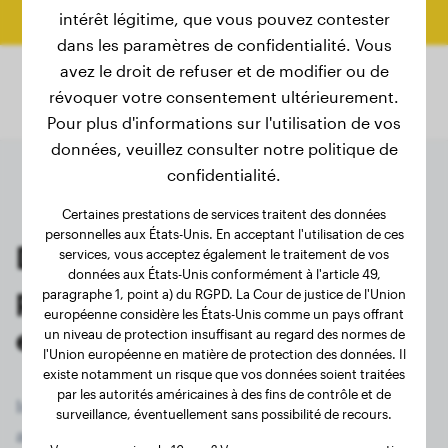
Calculer le poids final
intérêt légitime, que vous pouvez contester
dans les paramètres de confidentialité. Vous
avez le droit de refuser et de modifier ou de
révoquer votre consentement ultérieurement.
Pour plus d'informations sur l'utilisation de vos
données, veuillez consulter notre politique de
confidentialité.
Certaines prestations de services traitent des données
personnelles aux États-Unis. En acceptant l'utilisation de ces
Dernières pesées des
services, vous acceptez également le traitement de vos
données aux États-Unis conformément à l'article 49,
propriétaires de Beauceron
paragraphe 1, point a) du RGPD. La Cour de justice de l'Union
européenne considère les États-Unis comme un pays offrant
enregistrés
un niveau de protection insuffisant au regard des normes de
l'Union européenne en matière de protection des données. Il
existe notamment un risque que vos données soient traitées
par les autorités américaines à des fins de contrôle et de
Inscrivez-vous maintenant gratuitement et
surveillance, éventuellement sans possibilité de recours.
accédez à tous les 190 chiens enregistrés de la