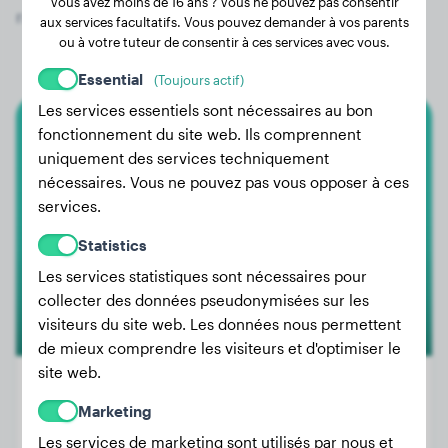
Vous avez moins de 16 ans ? Vous ne pouvez pas consentir
race Beauceron !
aux services facultatifs. Vous pouvez demander à vos parents
ou à votre tuteur de consentir à ces services avec vous.
Essential
(Toujours actif)
Les services essentiels sont nécessaires au bon
fonctionnement du site web. Ils comprennent
Beauceron
uniquement des services techniquement
nécessaires. Vous ne pouvez pas vous opposer à ces
Aston
services.
Statistics
Les services statistiques sont nécessaires pour
collecter des données pseudonymisées sur les
visiteurs du site web. Les données nous permettent
de mieux comprendre les visiteurs et d'optimiser le
site web.
Marketing
Poids:
20 kg
Les services de marketing sont utilisés par nous et