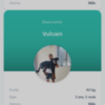
Genre:
Mâle
Beauceron
Vulcain
Poids:
40 kg
Âge:
2 ans, 5 mois
Genre:
Mâle