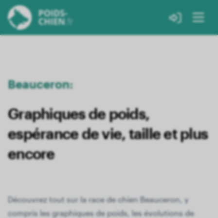
Beauceron:
Graphiques de poids,
espérance de vie, taille et plus
encore
Découvrez tout sur la race de chien Beauceron, y
compris les graphiques de poids, les évolutions de