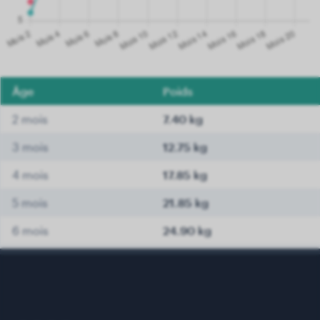
Âge
Poids
2 mois
7.40 kg
3 mois
12.75 kg
4 mois
17.85 kg
5 mois
21.85 kg
6 mois
24.90 kg
7 mois
26.60 kg
8 mois
28.25 kg
9 mois
29.70 kg