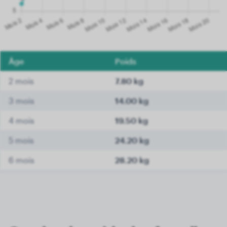
Âge
Poids
2 mois
7.80 kg
3 mois
14.00 kg
4 mois
19.50 kg
5 mois
24.20 kg
6 mois
28.20 kg
7 mois
30.20 kg
8 mois
31.90 kg
9 mois
33.50 kg