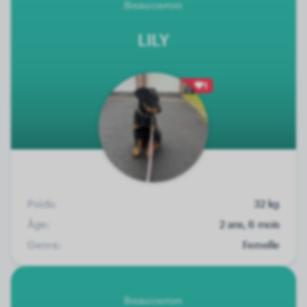
Beauceron
LILY
1
Poids:
32 kg
Âge:
2 ans, 6 mois
Genre:
Femelle
Beauceron