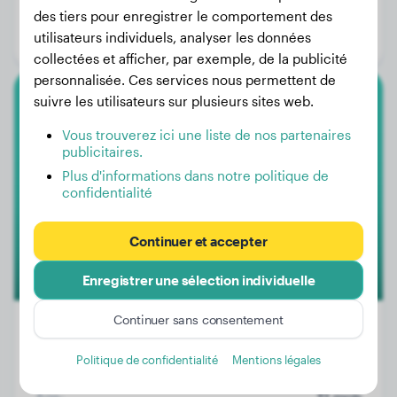
Âge:
12 mois
des tiers pour enregistrer le comportement des
utilisateurs individuels, analyser les données
Genre:
Mâle
collectées et afficher, par exemple, de la publicité
personnalisée. Ces services nous permettent de
suivre les utilisateurs sur plusieurs sites web.
Beauceron
Vous trouverez ici une liste de nos partenaires
publicitaires.
Aston
Plus d'informations dans notre politique de
confidentialité
Continuer et accepter
Enregistrer une sélection individuelle
Continuer sans consentement
Politique de confidentialité
Mentions légales
Poids:
28 kg
Âge:
12 mois