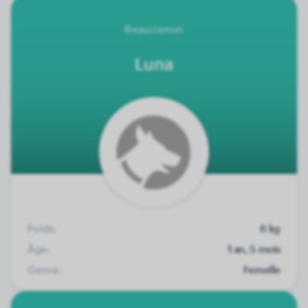
Beauceron
Luna
Poids:
6 kg
Âge:
1 an, 5 mois
Genre:
Femelle