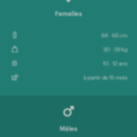
Femelles
64 - 66 cm
30 - 39 kg
10 - 12 ans
à partir de 15 mois
Mâles