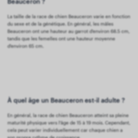
Beauceron ?
La taille de la race de chien Beauceron varie en fonction
du sexe et de la génétique. En général, les mâles
Beauceron ont une hauteur au garrot d'environ 68.5 cm,
tandis que les femelles ont une hauteur moyenne
d'environ 65 cm.
À quel âge un Beauceron est-il adulte ?
En général, la race de chien Beauceron atteint sa pleine
maturité physique vers l'âge de 15 à 19 mois. Cependant,
cela peut varier individuellement car chaque chien a
son propre rythme de croissance.