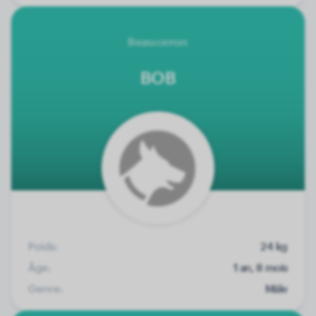
Beauceron
BOB
Poids:
24 kg
Âge:
1 an, 8 mois
Genre:
Mâle