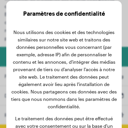
calculer avec précision le poids final de la race
Paramètres de confidentialité
Beauceron. Que vous ayez actuellement un adorable
chiot Beauceron ou que votre jeune chien grandisse,
notre outil convivial vous fournit des informations
Nous utilisons des cookies et des technologies
précieuses.
similaires sur notre site web et traitons des
données personnelles vous concernant (par
exemple, adresse IP) afin de personnaliser le
Calculateur de poids pour chiens
contenu et les annonces, d'intégrer des médias
provenant de tiers ou d'analyser l'accès à notre
Poids actuel
kg
site web. Le traitement des données peut
également avoir lieu après l'installation de
cookies. Nous partageons ces données avec des
Date de naissance
tiers que nous nommons dans les paramètres de
confidentialité.
Race
Beauceron
(Optionnel)
Le traitement des données peut être effectué
avec votre consentement ou sur la base d'un