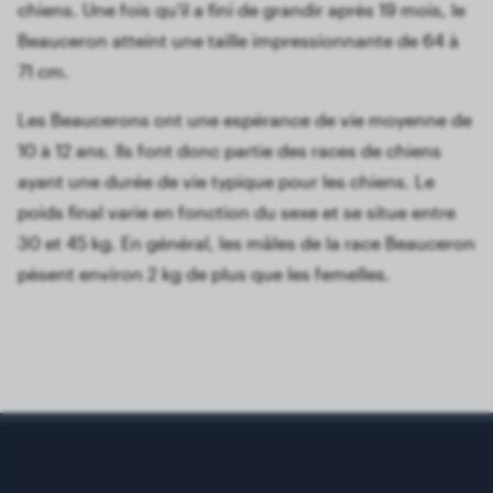
chiens. Une fois qu'il a fini de grandir après 19 mois, le
Beauceron atteint une taille impressionnante de 64 à
71 cm.
Les Beaucerons ont une espérance de vie moyenne de
10 à 12 ans. Ils font donc partie des races de chiens
ayant une durée de vie typique pour les chiens. Le
poids final varie en fonction du sexe et se situe entre
30 et 45 kg. En général, les mâles de la race Beauceron
pèsent environ 2 kg de plus que les femelles.