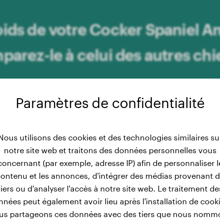
oids de votre Cocker Spaniel A
arez-le à celui des autres chi
Paramètres de confidentialité
Inscrivez-vous gratuitement et commencez à suivre
Nous utilisons des cookies et des technologies similaires su
notre site web et traitons des données personnelles vous
concernant (par exemple, adresse IP) afin de personnaliser l
ontenu et les annonces, d'intégrer des médias provenant 
tiers ou d'analyser l'accès à notre site web. Le traitement de
nées peut également avoir lieu après l'installation de cook
us partageons ces données avec des tiers que nous nomm
 poids des mâles : Développe