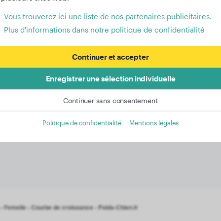
Vous trouverez ici une liste de nos partenaires publicitaires.
Plus d'informations dans notre politique de confidentialité
Continuer et accepter
poids des femelles : Développ
Enregistrer une sélection individuelle
cker Spaniel Américain de 2 à
Continuer sans consentement
Spaniel Américain font partie des chiens légers. À l'âge de 3
 3 mois supplémentaires, leur poids moyen augmente pour a
Politique de confidentialité
Mentions légales
oissance, ces femelles atteignent finalement un poids final 