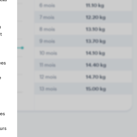
6 mois
11.10 kg
7 mois
12.20 kg
u
8 mois
13.10 kg
t
9 mois
13.70 kg
10 mois
14.10 kg
ées
11 mois
14.40 kg
12 mois
14.70 kg
e
13 mois
15.00 kg
les
urs