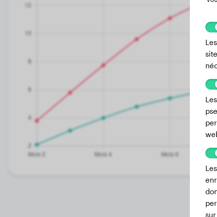
Les
sit
néc
Les
pse
per
we
Les
enr
don
per
sur