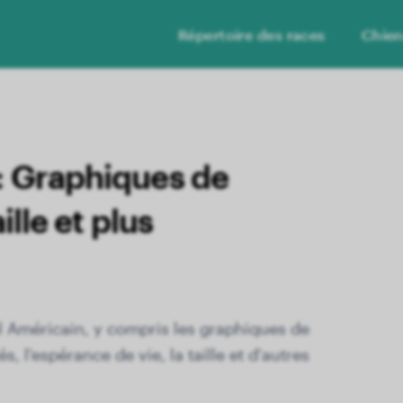
Répertoire des races
Chie
:
Graphiques de
ille et plus
l Américain, y compris les graphiques de
, l'espérance de vie, la taille et d'autres