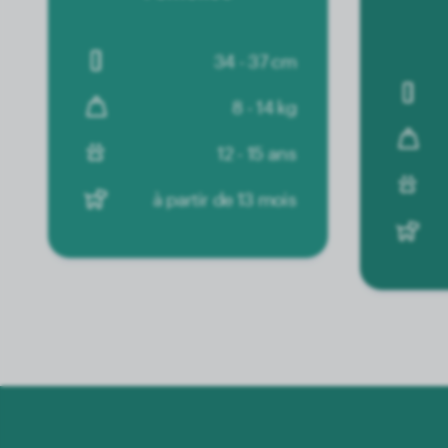
34 - 37 cm
8 - 14 kg
12 - 15 ans
à partir de 13 mois