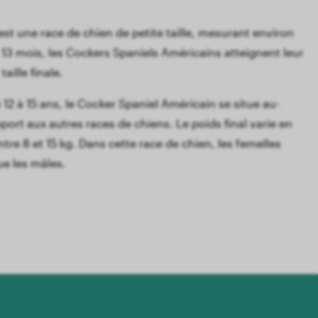
st une race de chien de petite taille, mesurant environ
13 mois, les Cockers Spaniels Américains atteignent leur
taille finale.
12 à 15 ans, le Cocker Spaniel Américain se situe au-
ort aux autres races de chiens. Le poids final varie en
ntre 8 et 15 kg. Dans cette race de chien, les femelles
ue les mâles.