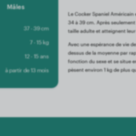
Mâles
Le Cocker Spaniel Américain e
34 à 39 cm. Après seulement 
37 - 39 cm
taille adulte et atteignent leur 
7 - 15 kg
Avec une espérance de vie de 
dessus de la moyenne par rapp
12 - 15 ans
fonction du sexe et se situe e
à partir de 13 mois
pèsent environ 1 kg de plus q