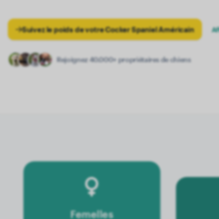
Suivez le poids de votre Cocker Spaniel Américain
Af
Rejoignez 40.000+ propriétaires de chiens
Femelles