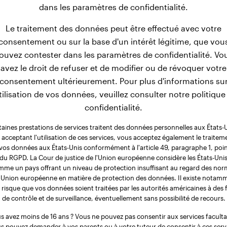
dans les paramètres de confidentialité.
cker Spaniel Américain de 2 à
Le traitement des données peut être effectué avec votre
consentement ou sur la base d'un intérêt légitime, que vou
r Spaniel Américain sont considérés comme légers. À l'âge 
ouvez contester dans les paramètres de confidentialité. Vo
En l'espace de 3 mois supplémentaires, leur poids moyen aug
avez le droit de refuser et de modifier ou de révoquer votre
sance de 7 mois, ces mâles atteignent finalement un poids fi
consentement ultérieurement. Pour plus d'informations su
utilisation de vos données, veuillez consulter notre politique
confidentialité.
taines prestations de services traitent des données personnelles aux États-U
 acceptant l'utilisation de ces services, vous acceptez également le traitem
vos données aux États-Unis conformément à l'article 49, paragraphe 1, poin
du RGPD. La Cour de justice de l'Union européenne considère les États-Uni
me un pays offrant un niveau de protection insuffisant au regard des no
l'Union européenne en matière de protection des données. Il existe notam
 risque que vos données soient traitées par les autorités américaines à des f
de contrôle et de surveillance, éventuellement sans possibilité de recours.
s avez moins de 16 ans ? Vous ne pouvez pas consentir aux services facultat
s pouvez demander à vos parents ou à votre tuteur de consentir à ces serv