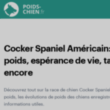
Cocker Spaniel Américain
poids, espérance de vie, ta
encore
Découvrez tout sur la race de chien Cocker Spanie
poids, les évolutions de poids des chiens enregistrés
informations utiles.