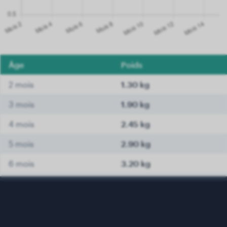
Âge
Poids
2 mois
1.30 kg
3 mois
1.90 kg
4 mois
2.45 kg
5 mois
2.90 kg
6 mois
3.20 kg
7 mois
3.40 kg
8 mois
3.60 kg
9 mois
3.70 kg