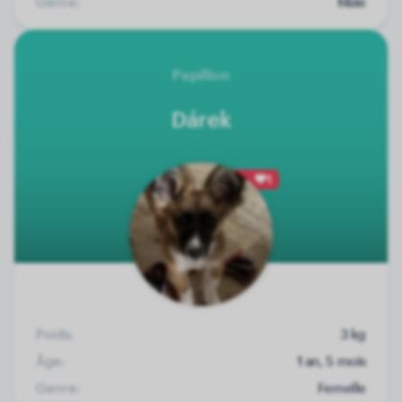
Genre:
Mâle
Papillon
Dárek
1
Poids:
3 kg
Âge:
1 an, 5 mois
Genre:
Femelle