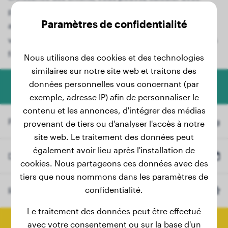
précision le poids final de la race Papillon. Que vous
Paramètres de confidentialité
ayez actuellement un adorable chiot Papillon ou que
votre jeune chien grandisse, notre outil convivial vous
fournit des informations précieuses.
Nous utilisons des cookies et des technologies
similaires sur notre site web et traitons des
données personnelles vous concernant (par
Calculateur de poids pour chiens
exemple, adresse IP) afin de personnaliser le
contenu et les annonces, d'intégrer des médias
Poids actuel
kg
provenant de tiers ou d'analyser l'accès à notre
site web. Le traitement des données peut
également avoir lieu après l'installation de
Date de naissance
cookies. Nous partageons ces données avec des
tiers que nous nommons dans les paramètres de
confidentialité.
Race
Papillon
(Optionnel)
Le traitement des données peut être effectué
Calculer le poids final
avec votre consentement ou sur la base d'un