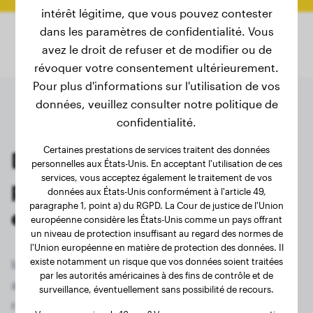
intérêt légitime, que vous pouvez contester
dans les paramètres de confidentialité. Vous
avez le droit de refuser et de modifier ou de
révoquer votre consentement ultérieurement.
Pour plus d'informations sur l'utilisation de vos
données, veuillez consulter notre politique de
confidentialité.
Certaines prestations de services traitent des données
Dernières pesées des
personnelles aux États-Unis. En acceptant l'utilisation de ces
services, vous acceptez également le traitement de vos
propriétaires de Papillon
données aux États-Unis conformément à l'article 49,
paragraphe 1, point a) du RGPD. La Cour de justice de l'Union
enregistrés
européenne considère les États-Unis comme un pays offrant
un niveau de protection insuffisant au regard des normes de
l'Union européenne en matière de protection des données. Il
existe notamment un risque que vos données soient traitées
Inscrivez-vous maintenant gratuitement et
par les autorités américaines à des fins de contrôle et de
accédez à tous les 66 chiens enregistrés de la
surveillance, éventuellement sans possibilité de recours.
race Papillon !