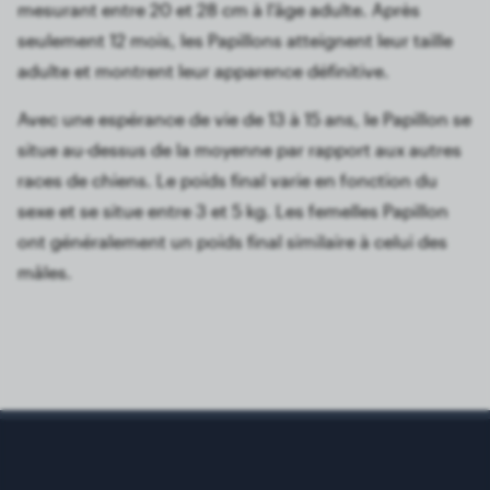
mesurant entre 20 et 28 cm à l'âge adulte. Après
seulement 12 mois, les Papillons atteignent leur taille
adulte et montrent leur apparence définitive.
Avec une espérance de vie de 13 à 15 ans, le Papillon se
situe au-dessus de la moyenne par rapport aux autres
races de chiens. Le poids final varie en fonction du
sexe et se situe entre 3 et 5 kg. Les femelles Papillon
ont généralement un poids final similaire à celui des
mâles.