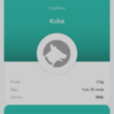
Papillon
Kuba
Poids:
2 kg
Âge:
1 an, 10 mois
Genre:
Mâle