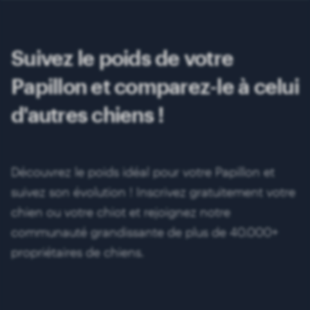
Suivez le poids de votre
Papillon et comparez-le à celui
d'autres chiens !
Découvrez le poids idéal pour votre Papillon et
suivez son évolution ! Inscrivez gratuitement votre
chien ou votre chiot et rejoignez notre
communauté grandissante de plus de 40.000+
propriétaires de chiens.