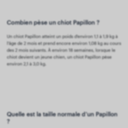
Combien pèse un chiot Papillon ?
Un chiot Papillon atteint un poids d'environ 1,1 à 1,9 kg à
l'âge de 2 mois et prend encore environ 1,08 kg au cours
des 2 mois suivants. À environ 18 semaines, lorsque le
chiot devient un jeune chien, un chiot Papillon pèse
environ 2,1 à 3,0 kg.
Quelle est la taille normale d'un Papillon
?