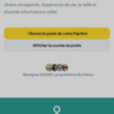
chiens enregistrés, l'espérance de vie, la taille et
d'autres informations utiles.
Suivez le poids de votre Papillon
Afficher la courbe de poids
Rejoignez 40.000+ propriétaires de chiens