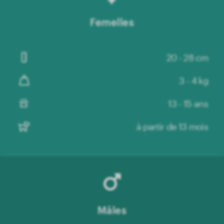
Femelles
20 - 28 cm
3 - 4 kg
13 - 15 ans
à partir de 13 mois
Mâles