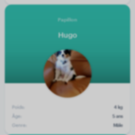
Papillon
Hugo
Poids:
4 kg
Âge:
5 ans
Genre:
Mâle