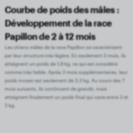
Courbe de poids des mâles :
Développement de la race
Papillon de 2 à 12 mois
Les chiens mâles de la race Papillon se caractérisent
par leur structure très légère. En seulement 3 mois, ils
atteignent un poids de 1,9 kg, ce qui est considéré
comme très faible. Après 3 mois supplémentaires, leur
poids moyen est seulement de 3,3 kg. Au cours des 7
mois suivants, ils continuent de grandir, mais
atteignent finalement un poids final qui varie entre 3 et
5 kg.