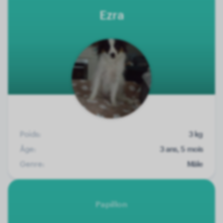
Ezra
Poids:
3 kg
Âge:
3 ans, 5 mois
Genre:
Mâle
Papillon