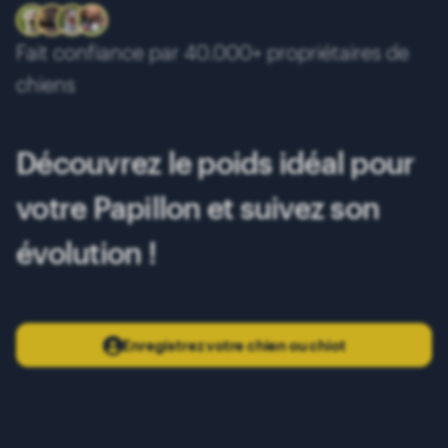
10 mois
3.80 kg
Fait confiance par 40.000+ propriétaires de
11 mois
3.90 kg
chiens
12 mois
3.95 kg
13 mois
4.00 kg
Découvrez le poids idéal pour
votre Papillon et suivez son
évolution !
Enregistrez votre chien ou chiot