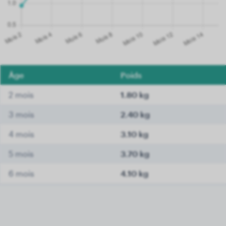
Âge
Poids
2 mois
1.80 kg
3 mois
2.40 kg
4 mois
3.10 kg
5 mois
3.70 kg
6 mois
4.10 kg
7 mois
4.30 kg
8 mois
4.60 kg