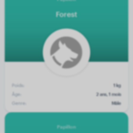
Forest
Poids:
1 kg
Âge:
2 ans, 1 mois
Genre:
Mâle
Papillon