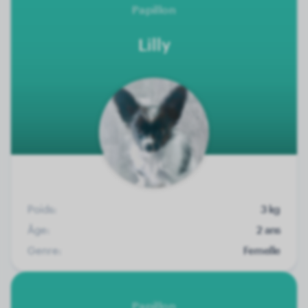
Papillon
Lilly
Poids:
3 kg
Âge:
2 ans
Genre:
Femelle
Papillon