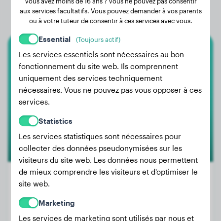
Vous avez moins de 16 ans ? Vous ne pouvez pas consentir
aux services facultatifs. Vous pouvez demander à vos parents
ou à votre tuteur de consentir à ces services avec vous.
Essential
(Toujours actif)
Les services essentiels sont nécessaires au bon
Papillon
fonctionnement du site web. Ils comprennent
uniquement des services techniquement
Molly
nécessaires. Vous ne pouvez pas vous opposer à ces
services.
Statistics
Les services statistiques sont nécessaires pour
collecter des données pseudonymisées sur les
visiteurs du site web. Les données nous permettent
de mieux comprendre les visiteurs et d'optimiser le
site web.
Poids:
6 kg
Marketing
Âge:
1 an, 11 mois
Les services de marketing sont utilisés par nous et