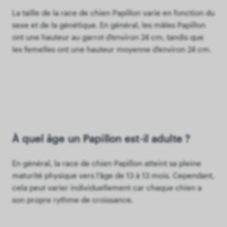
La taille de la race de chien Papillon varie en fonction du
sexe et de la génétique. En général, les mâles Papillon
ont une hauteur au garrot d'environ 24 cm, tandis que
les femelles ont une hauteur moyenne d'environ 24 cm.
À quel âge un Papillon est-il adulte ?
En général, la race de chien Papillon atteint sa pleine
maturité physique vers l'âge de 13 à 13 mois. Cependant,
cela peut varier individuellement car chaque chien a
son propre rythme de croissance.