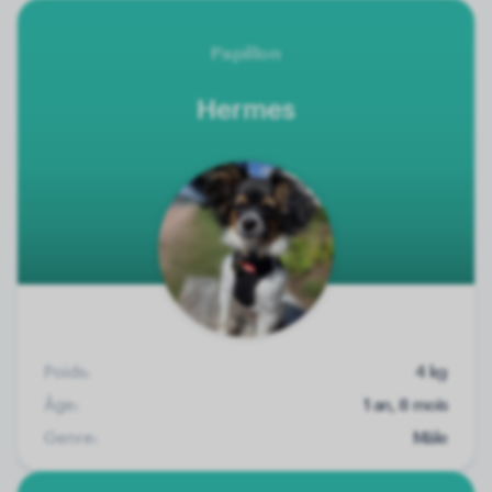
Papillon
Hermes
Poids:
4 kg
Âge:
1 an, 8 mois
Genre:
Mâle