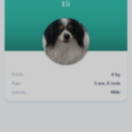
Eli
Poids:
6 kg
Âge:
5 ans, 6 mois
Genre:
Mâle