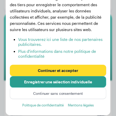
des tiers pour enregistrer le comportement des
Genre:
Femelle
utilisateurs individuels, analyser les données
collectées et afficher, par exemple, de la publicité
personnalisée. Ces services nous permettent de
Papillon
suivre les utilisateurs sur plusieurs sites web.
Milou
Vous trouverez ici une liste de nos partenaires
publicitaires.
Plus d'informations dans notre politique de
confidentialité
Continuer et accepter
Enregistrer une sélection individuelle
Continuer sans consentement
Poids:
3 kg
Politique de confidentialité
Mentions légales
Âge:
2 ans, 5 mois