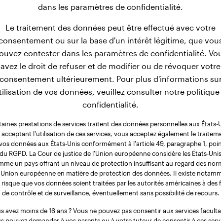
dans les paramètres de confidentialité.
z Nain se caractérisent par leur structure très légère. En se
Le traitement des données peut être effectué avec votre
idéré comme très faible. Après 3 mois supplémentaires, leur
consentement ou sur la base d'un intérêt légitime, que vou
ils continuent de grandir, mais atteignent finalement un poids
ouvez contester dans les paramètres de confidentialité. Vo
avez le droit de refuser et de modifier ou de révoquer votre
consentement ultérieurement. Pour plus d'informations su
utilisation de vos données, veuillez consulter notre politique
confidentialité.
taines prestations de services traitent des données personnelles aux États-U
 acceptant l'utilisation de ces services, vous acceptez également le traitem
vos données aux États-Unis conformément à l'article 49, paragraphe 1, poin
du RGPD. La Cour de justice de l'Union européenne considère les États-Uni
me un pays offrant un niveau de protection insuffisant au regard des no
l'Union européenne en matière de protection des données. Il existe notam
 risque que vos données soient traitées par les autorités américaines à des f
de contrôle et de surveillance, éventuellement sans possibilité de recours.
s avez moins de 16 ans ? Vous ne pouvez pas consentir aux services facultat
s pouvez demander à vos parents ou à votre tuteur de consentir à ces serv