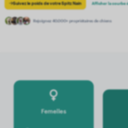
Suivez le poids de votre Spitz Nain
Afficher la courbe 
Rejoignez 40.000+ propriétaires de chiens
Femelles