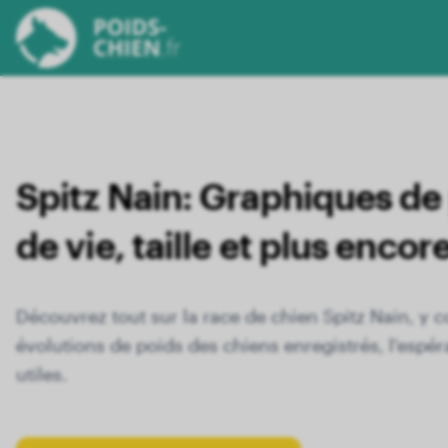
Spitz Nain:
Graphiques de 
de vie, taille et plus encor
Découvrez tout sur la race de chien Spitz Nain, y 
évolutions de poids des chiens enregistrés, l'espéra
utiles.