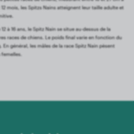
12 mois, les Spitzs Nains atteignent leur taille adulte et
itive.
2 à 16 ans, le Spitz Nain se situe au-dessus de la
s races de chiens. Le poids final varie en fonction du
kg. En général, les mâles de la race Spitz Nain pèsent
 femelles.