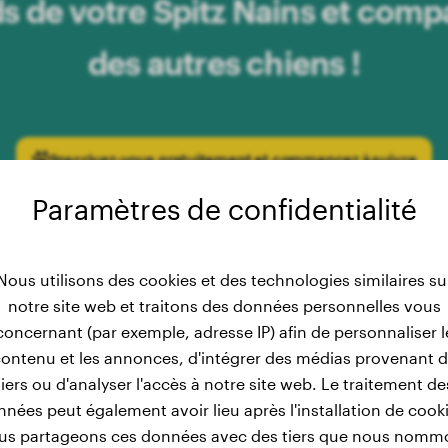
ds de votre Spitz Nains et compa
des autres chiens !
Inscrivez-vous gratuitement et commencez à suivre
Paramètres de confidentialité
Nous utilisons des cookies et des technologies similaires su
notre site web et traitons des données personnelles vous
concernant (par exemple, adresse IP) afin de personnaliser l
ontenu et les annonces, d'intégrer des médias provenant 
tiers ou d'analyser l'accès à notre site web. Le traitement de
 poids des mâles : Développe
nées peut également avoir lieu après l'installation de cook
us partageons ces données avec des tiers que nous nomm
race Spitz Nain de 2 à 12 mois