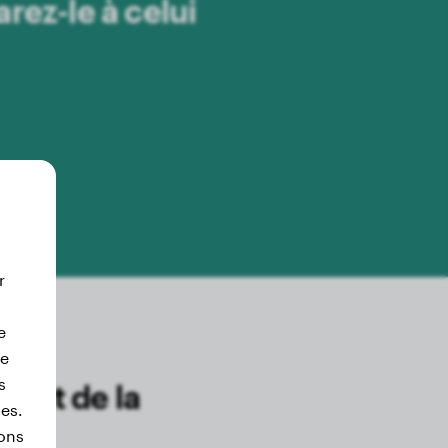
rez-le à celui
r
e
de
s
ment de la
ies.
ons