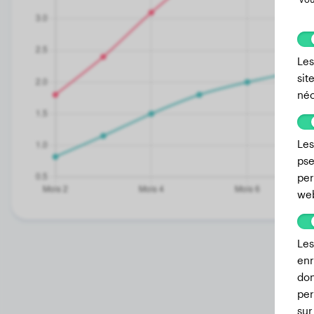
Les
sit
néc
Les
pse
per
we
Les
enr
don
per
sur