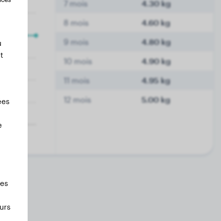
7 mois
4.30 kg
8 mois
4.60 kg
9 mois
4.80 kg
u
t
10 mois
4.90 kg
11 mois
4.95 kg
12 mois
5.00 kg
ées
e
les
urs