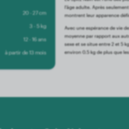
l'âge adulte. Après seulement 
20 - 27 cm
montrent leur apparence défin
3 - 5 kg
Avec une espérance de vie de 1
moyenne par rapport aux autre
12 - 16 ans
sexe et se situe entre 2 et 5 
à partir de 13 mois
environ 0.5 kg de plus que les