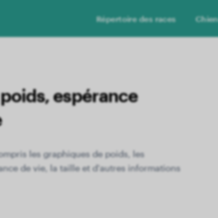
Répertoire des races
Chie
poids, espérance
e
compris les graphiques de poids, les
nce de vie, la taille et d'autres informations