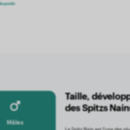
de poids
Taille, dévelo
des Spitzs Nain
Mâles
Le Spitz Nain est l'une des pl