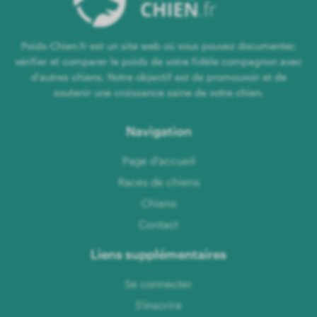
Poids-Chien.fr est un site web où vous pouvez documenter,
vérifier et comparer le poids de votre fidèle compagnon avec
d'autres chiens. Notre objectif est de promouvoir et de
soutenir une croissance saine de votre chien.
Navigation
Page d'accueil
Races de chiens
Chiens
Contact
Liens supplémentaires
Se connecter
S'inscrire