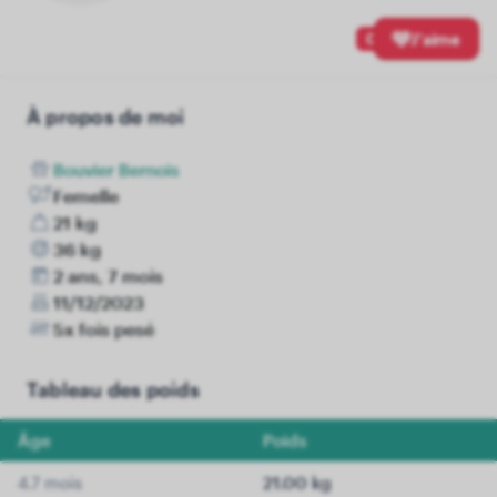
0
J'aime
À propos de moi
Bouvier Bernois
Femelle
21 kg
36 kg
2 ans, 7 mois
11/12/2023
5x fois pesé
Tableau des poids
Âge
Poids
4.7 mois
21.00 kg