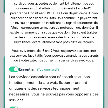
services, vous acceptez également le traitement de vos
données aux États-Unis conformément à l'article 49,
paragraphe 1, point a) du RGPD. La Cour de justice de l'Union
européenne considère les États-Unis comme un pays offrant
un niveau de protection insuffisant au regard des normes de
l'Union européenne en matière de protection des données. Il
Poids:
9 kg
existe notamment un risque que vos données soient traitées
par les autorités américaines à des fins de contrôle et de
Âge:
2 ans, 9 mois
surveillance, éventuellement sans possibilité de recours.
Genre:
Femelle
Vous avez moins de 16 ans ? Vous ne pouvez pas consentir
aux services facultatifs. Vous pouvez demander à vos parents
ou à votre tuteur de consentir à ces services avec vous.
Labrador Retriever
Essential
(Toujours actif)
Jack
Les services essentiels sont nécessaires au bon
fonctionnement du site web. Ils comprennent
uniquement des services techniquement
nécessaires. Vous ne pouvez pas vous opposer à ces
services.