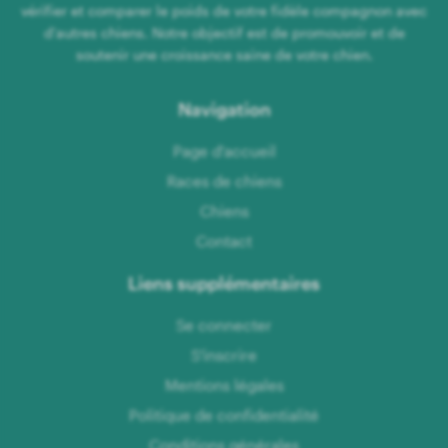
vérifier et comparer le poids de votre fidèle compagnon avec
d'autres chiens. Notre objectif est de promouvoir et de
soutenir une croissance saine de votre chien.
Navigation
Page d'accueil
Races de chiens
Chiens
Contact
Liens supplémentaires
Se connecter
S'inscrire
Mentions légales
Politique de confidentialité
Conditions générales