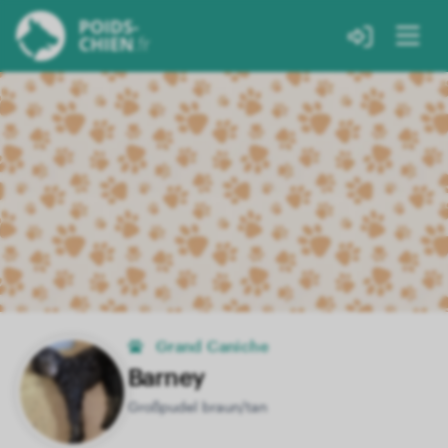
Grand Caniche
Barney
Großpudel braun/tan