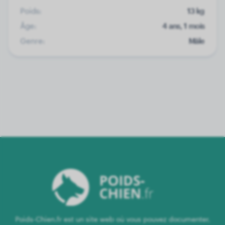
Poids:
13 kg
Âge:
4 ans, 1 mois
Genre:
Mâle
Poids-Chien.fr est un site web où vous pouvez documenter,