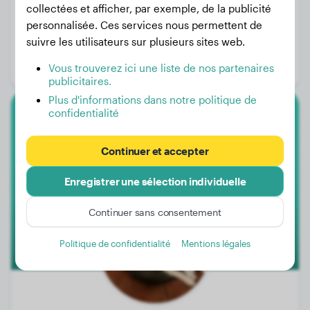
collectées et afficher, par exemple, de la publicité
personnalisée. Ces services nous permettent de
Poids:
40 kg
suivre les utilisateurs sur plusieurs sites web.
Âge:
6 ans, 1 mois
Vous trouverez ici une liste de nos partenaires
Genre:
Mâle
publicitaires.
Plus d'informations dans notre politique de
confidentialité
Golden Retriever
Continuer et accepter
Joris
Enregistrer une sélection individuelle
Continuer sans consentement
Politique de confidentialité
Mentions légales