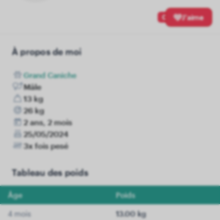
0
J'aime
À propos de moi
Grand Caniche
Mâle
13 kg
26 kg
2 ans, 2 mois
25/05/2024
3x fois pesé
Tableau des poids
Âge
Poids
4 mois
13.00 kg