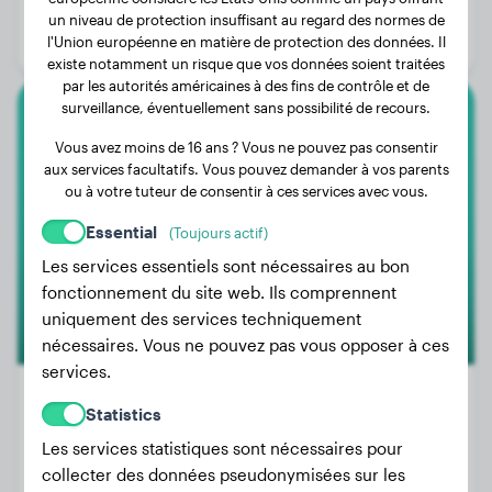
Âge:
2 ans, 5 mois
un niveau de protection insuffisant au regard des normes de
l'Union européenne en matière de protection des données. Il
Genre:
Femelle
existe notamment un risque que vos données soient traitées
par les autorités américaines à des fins de contrôle et de
surveillance, éventuellement sans possibilité de recours.
American Bully Xl
Vous avez moins de 16 ans ? Vous ne pouvez pas consentir
aux services facultatifs. Vous pouvez demander à vos parents
Deebo
ou à votre tuteur de consentir à ces services avec vous.
Essential
(Toujours actif)
1
Les services essentiels sont nécessaires au bon
fonctionnement du site web. Ils comprennent
uniquement des services techniquement
nécessaires. Vous ne pouvez pas vous opposer à ces
services.
Statistics
Les services statistiques sont nécessaires pour
Poids:
33 kg
collecter des données pseudonymisées sur les
Âge:
2 ans, 11 mois