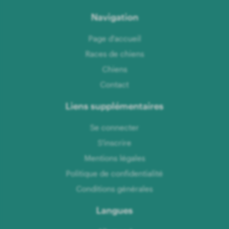
Navigation
Page d'accueil
Races de chiens
Chiens
Contact
Liens supplémentaires
Se connecter
S'inscrire
Mentions légales
Politique de confidentialité
Conditions générales
Langues