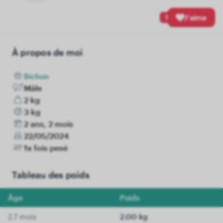
1
J'aime
À propos de moi
Bichon
Mâle
2 kg
3 kg
2 ans, 2 mois
22/05/2024
1x fois pesé
Tableau des poids
Âge
Poids
2.7 mois
2.00 kg