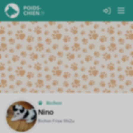
Bichon
Nino
Bichon Frise ShiZu