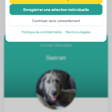
Enregistrer une sélection individuelle
Poids:
14 kg
Âge:
1 an, 10 mois
Continuer sans consentement
Genre:
Mâle
Politique de confidentialité
Mentions légales
Lévrier Irlandais
Saeran