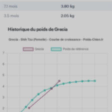
7.1 mois
3.80 kg
3.5 mois
2.05 kg
Historique du poids de Grecia