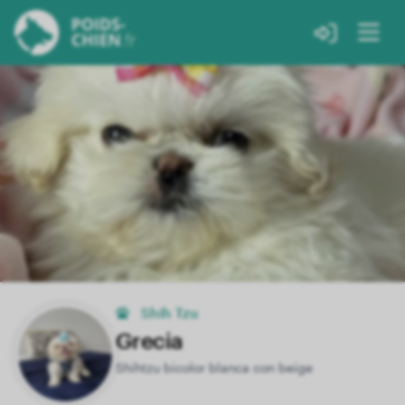
Shih Tzu
Grecia
Shihtzu bicolor blanca con beige