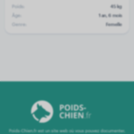
Poids:
45 kg
Âge:
1 an, 6 mois
Genre:
Femelle
Poids-Chien.fr est un site web où vous pouvez documenter,