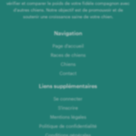
vérifier et comparer le poids de votre fidèle compagnon avec
d'autres chiens. Notre objectif est de promouvoir et de
soutenir une croissance saine de votre chien.
Navigation
Page d'accueil
Races de chiens
Chiens
Contact
Liens supplémentaires
Se connecter
S'inscrire
Mentions légales
Politique de confidentialité
Conditions générales