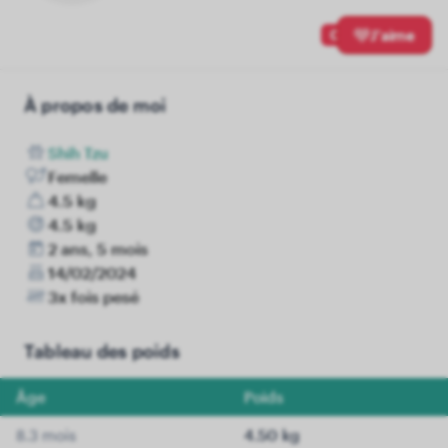
0
J'aime
À propos de moi
Shih Tzu
Femelle
4.5 kg
4.5 kg
2 ans, 5 mois
14/02/2024
3x fois pesé
Tableau des poids
Âge
Poids
8.3 mois
4.50 kg