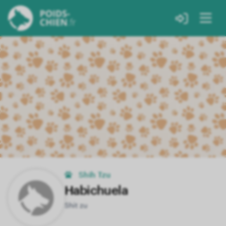
Shih Tzu
Habichuela
Shit zu