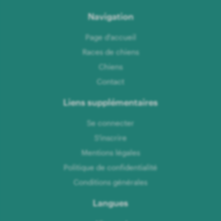
Navigation
Page d'accueil
Races de chiens
Chiens
Contact
Liens supplémentaires
Se connecter
S'inscrire
Mentions légales
Politique de confidentialité
Conditions générales
Langues