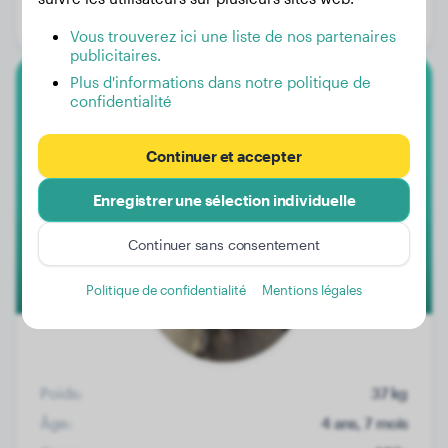
Genre:
Femelle
Vous trouverez ici une liste de nos partenaires
publicitaires.
Plus d'informations dans notre politique de
confidentialité
Golden Retriever
Moos
Continuer et accepter
Enregistrer une sélection individuelle
Continuer sans consentement
Politique de confidentialité
Mentions légales
Poids:
37 kg
Âge:
4 ans, 7 mois