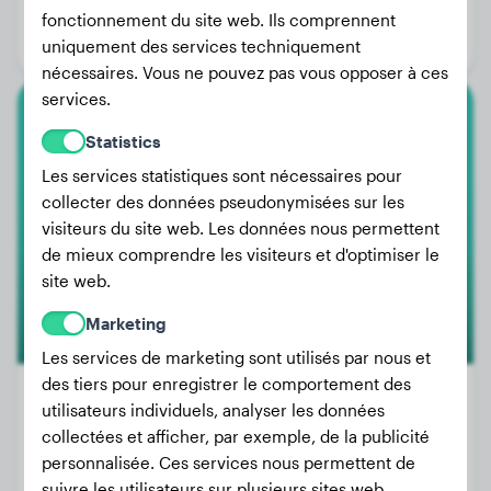
Âge:
3 ans, 11 mois
fonctionnement du site web. Ils comprennent
Genre:
Mâle
uniquement des services techniquement
nécessaires. Vous ne pouvez pas vous opposer à ces
services.
Berger Australien
Statistics
Les services statistiques sont nécessaires pour
Bella
collecter des données pseudonymisées sur les
visiteurs du site web. Les données nous permettent
de mieux comprendre les visiteurs et d'optimiser le
site web.
Marketing
Les services de marketing sont utilisés par nous et
des tiers pour enregistrer le comportement des
utilisateurs individuels, analyser les données
collectées et afficher, par exemple, de la publicité
Poids:
8 kg
personnalisée. Ces services nous permettent de
Âge:
4 ans, 9 mois
suivre les utilisateurs sur plusieurs sites web.