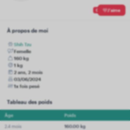
0
J'aime
À propos de moi
Shih Tzu
Femelle
160 kg
1 kg
2 ans, 2 mois
03/06/2024
1x fois pesé
Tableau des poids
Âge
Poids
2.4 mois
160.00 kg