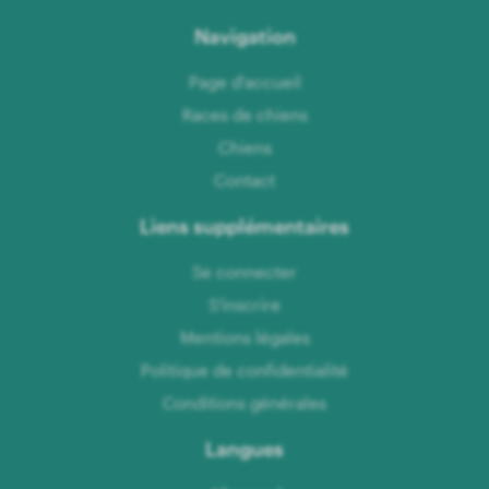
Navigation
Page d'accueil
Races de chiens
Chiens
Contact
Liens supplémentaires
Se connecter
S'inscrire
Mentions légales
Politique de confidentialité
Conditions générales
Langues