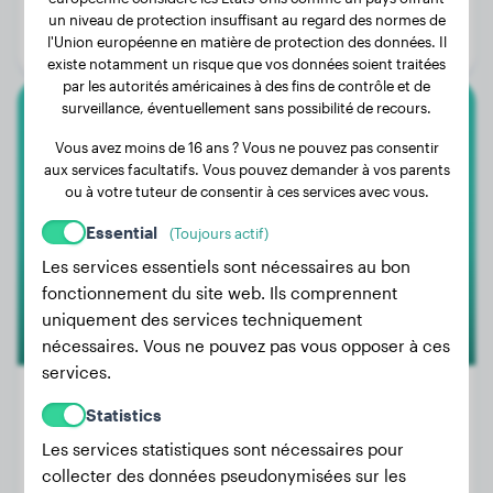
Âge:
3 ans, 4 mois
un niveau de protection insuffisant au regard des normes de
l'Union européenne en matière de protection des données. Il
Genre:
Femelle
existe notamment un risque que vos données soient traitées
par les autorités américaines à des fins de contrôle et de
surveillance, éventuellement sans possibilité de recours.
Shar Pei
Vous avez moins de 16 ans ? Vous ne pouvez pas consentir
aux services facultatifs. Vous pouvez demander à vos parents
Ursula
ou à votre tuteur de consentir à ces services avec vous.
Essential
(Toujours actif)
Les services essentiels sont nécessaires au bon
fonctionnement du site web. Ils comprennent
uniquement des services techniquement
nécessaires. Vous ne pouvez pas vous opposer à ces
services.
Statistics
Les services statistiques sont nécessaires pour
Poids:
8 kg
collecter des données pseudonymisées sur les
Âge:
1 an, 1 mois