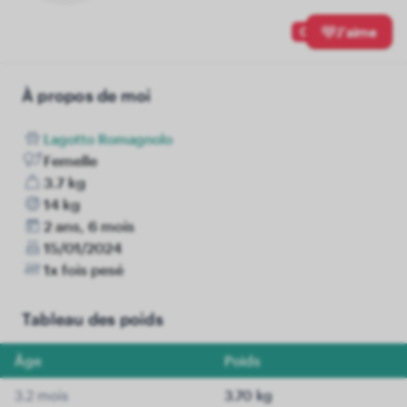
0
J'aime
À propos de moi
Lagotto Romagnolo
Femelle
3.7 kg
14 kg
2 ans, 6 mois
15/01/2024
1x fois pesé
Tableau des poids
Âge
Poids
3.2 mois
3.70 kg