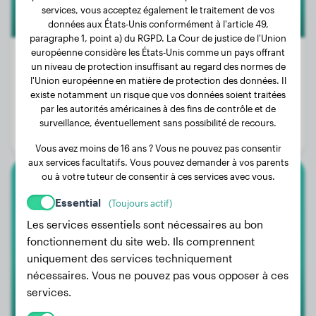
services, vous acceptez également le traitement de vos
données aux États-Unis conformément à l'article 49,
paragraphe 1, point a) du RGPD. La Cour de justice de l'Union
européenne considère les États-Unis comme un pays offrant
un niveau de protection insuffisant au regard des normes de
l'Union européenne en matière de protection des données. Il
Poids:
Pas de données
existe notamment un risque que vos données soient traitées
par les autorités américaines à des fins de contrôle et de
Âge:
2 ans, 11 mois
surveillance, éventuellement sans possibilité de recours.
Genre:
Mâle
Vous avez moins de 16 ans ? Vous ne pouvez pas consentir
aux services facultatifs. Vous pouvez demander à vos parents
ou à votre tuteur de consentir à ces services avec vous.
Berger D'anatolie
Essential
(Toujours actif)
Urielle
Les services essentiels sont nécessaires au bon
fonctionnement du site web. Ils comprennent
uniquement des services techniquement
nécessaires. Vous ne pouvez pas vous opposer à ces
services.