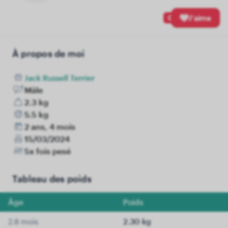
0
J'aime
À propos de moi
Jack Russell Terrier
Mâle
2.3 kg
5.5 kg
2 ans, 4 mois
15/03/2024
5x fois pesé
Tableau des poids
Âge
Poids
2.8 mois
2.30 kg