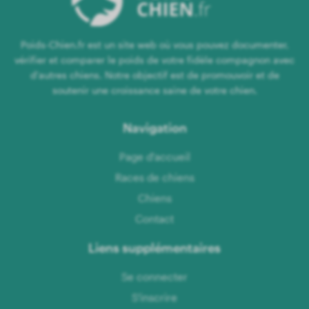
Poids-Chien.fr est un site web où vous pouvez documenter,
vérifier et comparer le poids de votre fidèle compagnon avec
d'autres chiens. Notre objectif est de promouvoir et de
soutenir une croissance saine de votre chien.
Navigation
Page d'accueil
Races de chiens
Chiens
Contact
Liens supplémentaires
Se connecter
S'inscrire