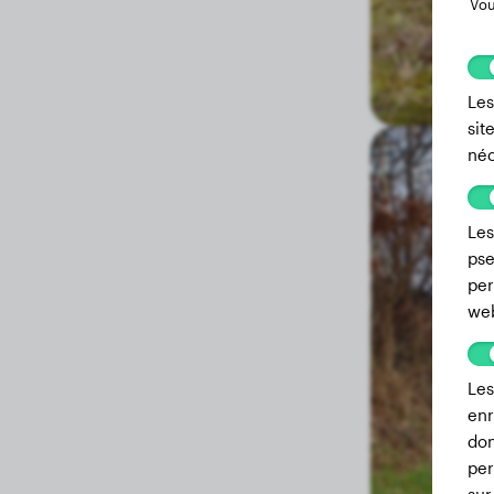
Vou
3.9 mois
15.40 kg
3 mois
10.40 kg
Les
2.3 mois
7.50 kg
sit
néc
1.9 mois
6.00 kg
1.4 mois
4.00 kg
Les
1.1 mois
2.60 kg
pse
per
0.7 mois
1.70 kg
we
0.3 mois
1.00 kg
Les
enr
don
per