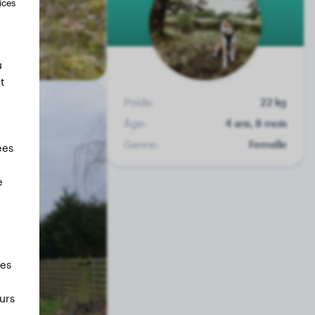
ices
u
t
Poids:
22 kg
Âge:
4 ans, 8 mois
Genre:
Femelle
ées
e
les
urs