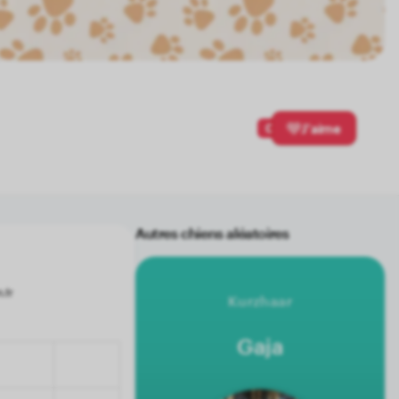
0
J'aime
Autres chiens aléatoires
Kurzhaar
Gaja