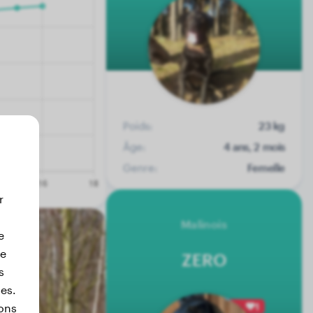
Poids:
23 kg
Âge:
4 ans, 2 mois
Genre:
Femelle
r
Malinois
e
de
ZERO
s
ies.
1
ons