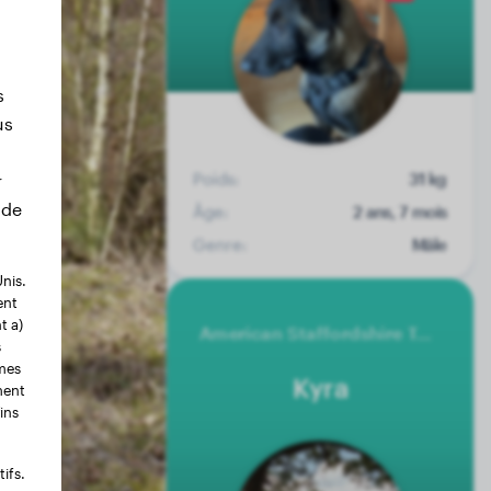
s
us
Poids:
31 kg
r
 de
Âge:
2 ans, 7 mois
Genre:
Mâle
nis.
ent
t a)
American Staffordshire Terrier
s
rmes
Kyra
ment
ins
ifs.