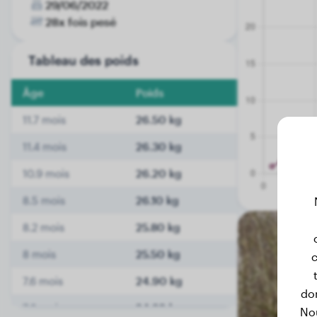
29/06/2022
28x fois pesé
Tableau des poids
Âge
Poids
11.7 mois
26.50 kg
11.4 mois
26.30 kg
10.9 mois
26.20 kg
8.5 mois
26.10 kg
8.2 mois
25.80 kg
8 mois
25.50 kg
c
7.6 mois
24.90 kg
don
7.2 mois
24.30 kg
No