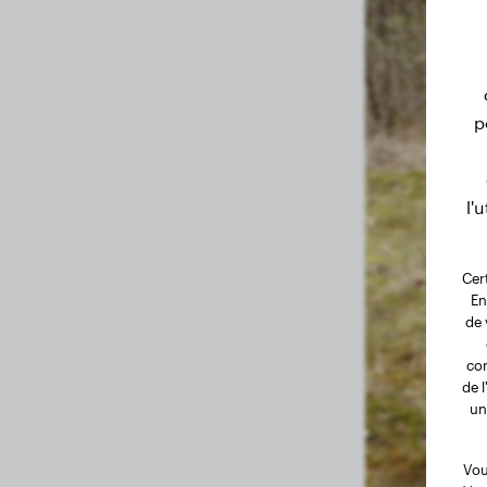
6.8 mois
23.80 kg
6.4 mois
23.10 kg
6.2 mois
22.90 kg
p
6 mois
22.00 kg
5.7 mois
21.50 kg
l'
5.5 mois
20.90 kg
5.2 mois
20.00 kg
Cer
En
5 mois
19.00 kg
de 
4.7 mois
18.20 kg
com
de 
4.5 mois
17.50 kg
un
4.3 mois
16.60 kg
Vou
4.1 mois
15.80 kg