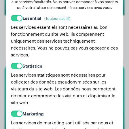
aux services facultatifs. Vous pouvez demander à vos parents
ou à votre tuteur de consentir à ces services avec vous.
Essential
(Toujours actif)
Les services essentiels sont nécessaires au bon
fonctionnement du site web. Ils comprennent
Poids:
3 kg
uniquement des services techniquement
Âge:
2 ans, 1 mois
nécessaires. Vous ne pouvez pas vous opposer à ces
services.
Genre:
Mâle
Statistics
Les services statistiques sont nécessaires pour
Jack Russell Terrier
collecter des données pseudonymisées sur les
visiteurs du site web. Les données nous permettent
Diva
de mieux comprendre les visiteurs et d'optimiser le
site web.
Marketing
Les services de marketing sont utilisés par nous et