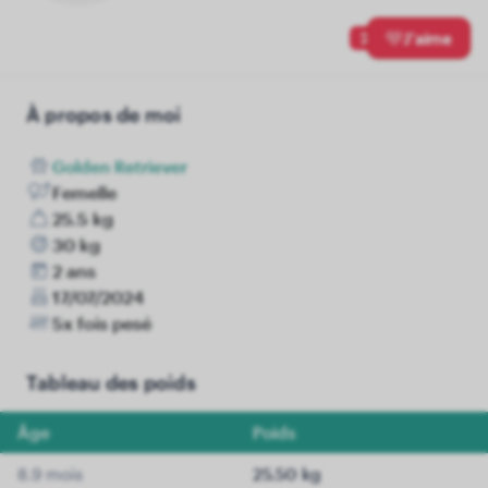
2
J'aime
À propos de moi
Golden Retriever
Femelle
25.5 kg
30 kg
2 ans
17/07/2024
5x fois pesé
Tableau des poids
Âge
Poids
8.9 mois
25.50 kg