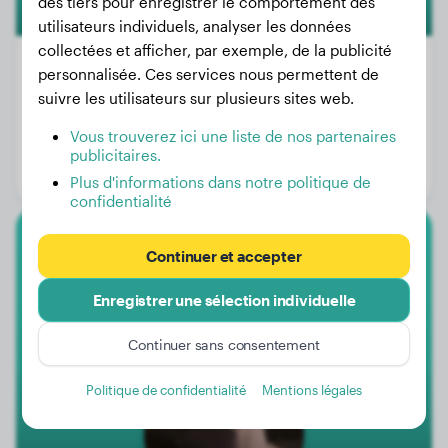
des tiers pour enregistrer le comportement des
utilisateurs individuels, analyser les données
collectées et afficher, par exemple, de la publicité
personnalisée. Ces services nous permettent de
suivre les utilisateurs sur plusieurs sites web.
Poids:
7 kg
Vous trouverez ici une liste de nos partenaires
Âge:
7 ans, 1 mois
publicitaires.
Genre:
Femelle
Plus d'informations dans notre politique de
confidentialité
Berger Blanc Suisse
Continuer et accepter
Enregistrer une sélection individuelle
Raysa
Continuer sans consentement
Politique de confidentialité
Mentions légales