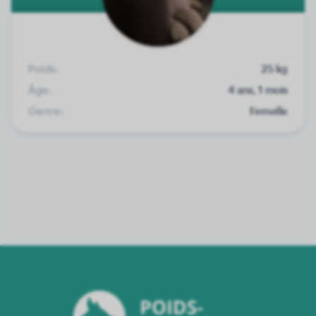
Poids:
25 kg
Âge:
4 ans, 1 mois
Genre:
Femelle