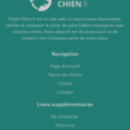
Poids-Chien.fr est un site web où vous pouvez documenter,
vérifier et comparer le poids de votre fidèle compagnon avec
d'autres chiens. Notre objectif est de promouvoir et de
soutenir une croissance saine de votre chien.
Navigation
Page d'accueil
Races de chiens
Chiens
Contact
Liens supplémentaires
Se connecter
S'inscrire