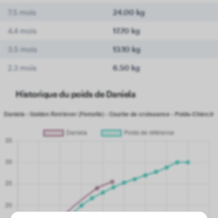
7.5 mois
24.00 kg
4.4 mois
17.70 kg
3.5 mois
13.10 kg
2.3 mois
6.50 kg
Historique du poids de Daniela