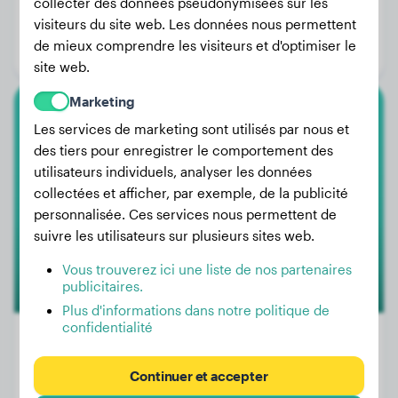
Poids:
8 kg
collecter des données pseudonymisées sur les
visiteurs du site web. Les données nous permettent
Âge:
3 ans, 1 mois
de mieux comprendre les visiteurs et d'optimiser le
Genre:
Mâle
site web.
Marketing
Berger Australien
Les services de marketing sont utilisés par nous et
des tiers pour enregistrer le comportement des
Cinnamon
utilisateurs individuels, analyser les données
collectées et afficher, par exemple, de la publicité
personnalisée. Ces services nous permettent de
suivre les utilisateurs sur plusieurs sites web.
Vous trouverez ici une liste de nos partenaires
publicitaires.
Plus d'informations dans notre politique de
confidentialité
Continuer et accepter
Poids:
17 kg