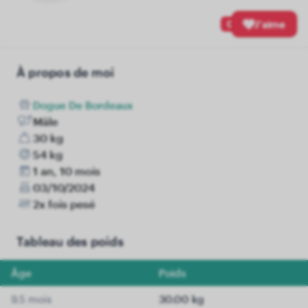
0
J'aime
À propos de moi
Dogue De Bordeaux
Mâle
30 kg
54 kg
1 an, 10 mois
03/10/2024
2x fois pesé
Tableau des poids
Âge
Poids
9.5 mois
30.00 kg