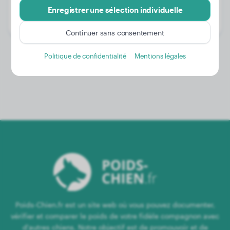
Âge:
4 ans, 2 mois
Enregistrer une sélection individuelle
Genre:
Mâle
Continuer sans consentement
Politique de confidentialité
Mentions légales
Poids-Chien.fr est un site web où vous pouvez documenter,
vérifier et comparer le poids de votre fidèle compagnon avec
d'autres chiens. Notre objectif est de promouvoir et de