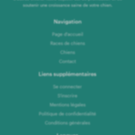
soutenir une croissance saine de votre chien.
Navigation
Page d'accueil
Races de chiens
Chiens
Contact
Liens supplémentaires
Se connecter
S'inscrire
Mentions légales
Politique de confidentialité
Conditions générales