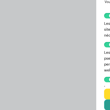
Vou
Les
sit
néc
Les
pse
per
we
Les
enr
don
per