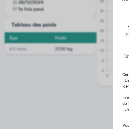
26/12/2024
1x fois pesé
Tableau des poids
p
Âge
Poids
4.5 mois
27.50 kg
l'
Cer
En
de 
com
de 
un
Vou