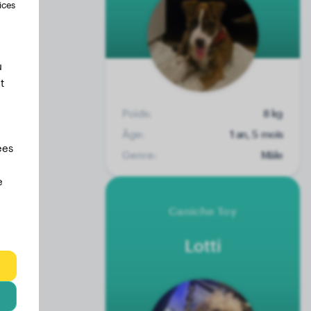
ices
u
t
Poids:
8 kg
Âge:
1 an, 5 mois
ées
Genre:
Mâle
e
Caniche Toy
Lotti
les
urs