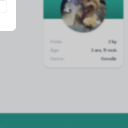
Poids:
2 kg
Âge:
3 ans, 11 mois
Genre:
Femelle