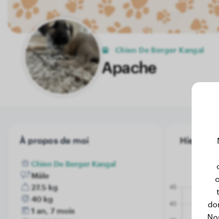
Chien De Berger Kangal
Apache
À propos de moi
Historiqu
Chien De Berger Kangal
Mâle
c
27.5 kg
40 kg
don
1 an, 7 mois
No