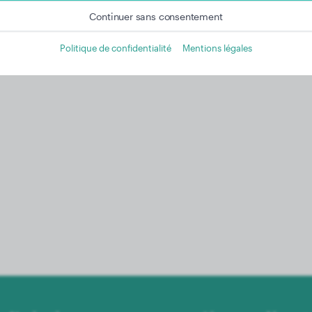
 plusieurs sites web.
Continuer sans consentement
Vous trouverez ici une liste de nos partenaires publicitaires.
Plus d'informations dans notre politique de confidentialité
Politique de confidentialité
Mentions légales