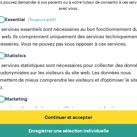
s pouvez demander à vos parents ou à votre tuteur de consentir à ces serv
avec vous.
Essential
(Toujours actif)
 services essentiels sont nécessaires au bon fonctionnement d
e web. Ils comprennent uniquement des services techniquemen
essaires. Vous ne pouvez pas vous opposer à ces services.
Statistics
 services statistiques sont nécessaires pour collecter des donn
udonymisées sur les visiteurs du site web. Les données nous
mettent de mieux comprendre les visiteurs et d'optimiser le sit
b.
Marketing
 services de marketing sont utilisés par nous et des tiers pour
egistrer le comportement des utilisateurs individuels, analyser 
Continuer et accepter
nées collectées et afficher, par exemple, de la publicité
sonnalisée. Ces services nous permettent de suivre les utilisate
Enregistrer une sélection individuelle