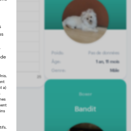
s
us
r
Poids:
Pas de données
 de
Âge:
1 an, 11 mois
Genre:
Mâle
nis.
ent
t a)
Boxer
s
rmes
ment
Bandit
ins
ifs.