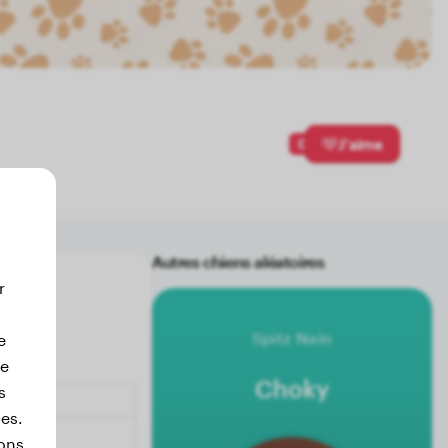
0
J'aime
Autres chiens aléatoires
r
Spitz Nain
e
de
Choky
s
ies.
ons