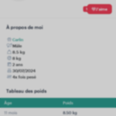
1
J'aime
À propos de moi
Carlin
Mâle
8.5 kg
8 kg
2 ans
30/07/2024
4x fois pesé
Tableau des poids
Âge
Poids
11 mois
8.50 kg