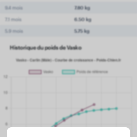
9.4 mois
7.80 kg
7.1 mois
6.50 kg
5.9 mois
5.75 kg
Historique du poids de Vasko