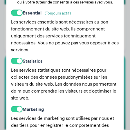
ou à votre tuteur de consentir à ces services avec vous.
Essential
(Toujours actif)
Les services essentiels sont nécessaires au bon
Poids:
1 kg
fonctionnement du site web. Ils comprennent
uniquement des services techniquement
Âge:
15 ans, 1 mois
nécessaires. Vous ne pouvez pas vous opposer à ces
Genre:
Femelle
services.
Statistics
Cane Corso
Les services statistiques sont nécessaires pour
collecter des données pseudonymisées sur les
Maze
visiteurs du site web. Les données nous permettent
de mieux comprendre les visiteurs et d'optimiser le
site web.
Marketing
Les services de marketing sont utilisés par nous et
des tiers pour enregistrer le comportement des