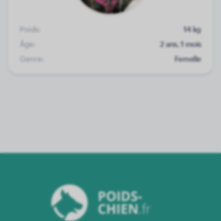
Poids:
14 kg
Âge:
2 ans, 1 mois
Genre:
Femelle