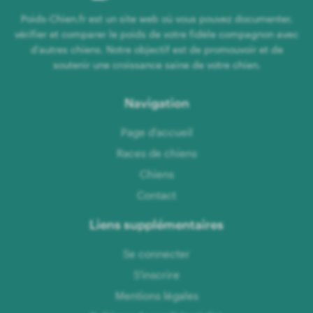
Poids-Chien.fr est un site web où vous pouvez documenter,
vérifier et comparer le poids de votre fidèle compagnon avec
d'autres chiens. Notre objectif est de promouvoir et de
soutenir une croissance saine de votre chien.
Navigation
Page d'accueil
Races de chiens
Chiens
Contact
Liens supplémentaires
Se connecter
S'inscrire
Mentions légales