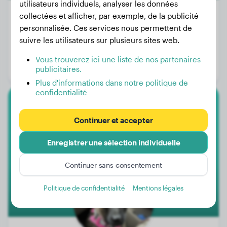
utilisateurs individuels, analyser les données
collectées et afficher, par exemple, de la publicité
personnalisée. Ces services nous permettent de
Poids:
12 kg
suivre les utilisateurs sur plusieurs sites web.
Âge:
1 an, 9 mois
Vous trouverez ici une liste de nos partenaires
publicitaires.
Genre:
Femelle
Plus d'informations dans notre politique de
confidentialité
Malinois
Continuer et accepter
Joy
Enregistrer une sélection individuelle
Continuer sans consentement
Politique de confidentialité
Mentions légales