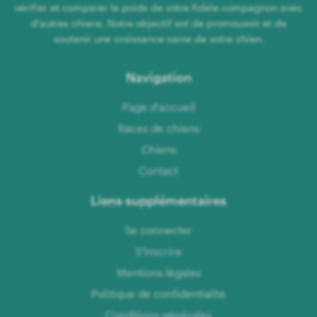
vérifier et comparer le poids de votre fidèle compagnon avec
d'autres chiens. Notre objectif est de promouvoir et de
soutenir une croissance saine de votre chien.
Navigation
Page d'accueil
Races de chiens
Chiens
Contact
Liens supplémentaires
Se connecter
S'inscrire
Mentions légales
Politique de confidentialité
Conditions générales