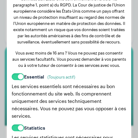
paragraphe 1, point a) du RGPD. La Cour de justice de l'Union
européenne considère les États-Unis comme un pays offrant
Poids:
23 kg
un niveau de protection insuffisant au regard des normes de
l'Union européenne en matière de protection des données. Il
Âge:
1 an, 9 mois
existe notamment un risque que vos données soient traitées
Genre:
Femelle
par les autorités américaines à des fins de contrôle et de
surveillance, éventuellement sans possibilité de recours.
Vous avez moins de 16 ans ? Vous ne pouvez pas consentir
aux services facultatifs. Vous pouvez demander à vos parents
Cocker Spaniel
ou à votre tuteur de consentir à ces services avec vous.
Cosima
Essential
(Toujours actif)
Les services essentiels sont nécessaires au bon
fonctionnement du site web. Ils comprennent
uniquement des services techniquement
nécessaires. Vous ne pouvez pas vous opposer à ces
services.
Statistics
Les services statistiques sont nécessaires pour