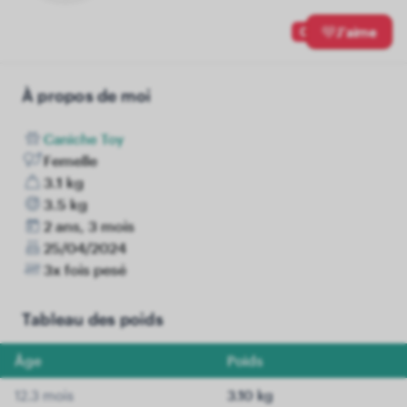
0
J'aime
À propos de moi
Caniche Toy
Femelle
3.1 kg
3.5 kg
2 ans, 3 mois
25/04/2024
3x fois pesé
Tableau des poids
Âge
Poids
12.3 mois
3.10 kg