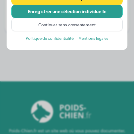
Poids:
5 kg
Enregistrer une sélection individuelle
Âge:
2 ans, 3 mois
Genre:
Femelle
Continuer sans consentement
Politique de confidentialité
Mentions légales
Poids-Chien.fr est un site web où vous pouvez documenter,