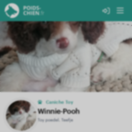
Caniche Toy
Winnie-Pooh
Toy poedel. Teefje