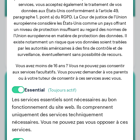
services, vous acceptez également le traitement de vos
données aux États-Unis conformément à l'article 49,
paragraphe 1, point a) du RGPD. La Cour de justice de l'Union
européenne considère les États-Unis comme un pays offrant
un niveau de protection insuffisant au regard des normes de
l'Union européenne en matière de protection des données. Il
Poids:
7 kg
existe notamment un risque que vos données soient traitées
par les autorités américaines à des fins de contrôle et de
Âge:
3 ans, 2 mois
surveillance, éventuellement sans possibilité de recours.
Genre:
Mâle
Vous avez moins de 16 ans ? Vous ne pouvez pas consentir
aux services facultatifs. Vous pouvez demander à vos parents
ou à votre tuteur de consentir à ces services avec vous.
Beauceron
Essential
(Toujours actif)
Hera
Les services essentiels sont nécessaires au bon
fonctionnement du site web. Ils comprennent
uniquement des services techniquement
nécessaires. Vous ne pouvez pas vous opposer à ces
1
services.