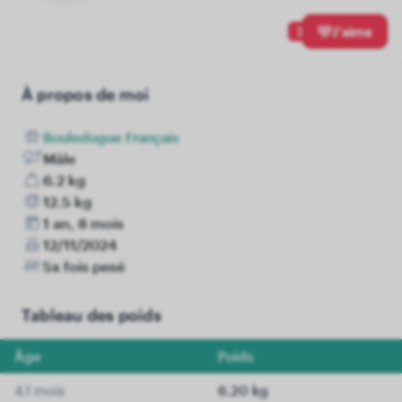
2
J'aime
À propos de moi
Bouledogue Français
Mâle
6.2 kg
12.5 kg
1 an, 8 mois
12/11/2024
5x fois pesé
Tableau des poids
Âge
Poids
4.1 mois
6.20 kg