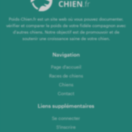
Poids-Chien.fr est un site web où vous pouvez documenter,
vérifier et comparer le poids de votre fidèle compagnon avec
d'autres chiens. Notre objectif est de promouvoir et de
soutenir une croissance saine de votre chien.
Navigation
Page d'accueil
Races de chiens
Chiens
Contact
Liens supplémentaires
Se connecter
S'inscrire