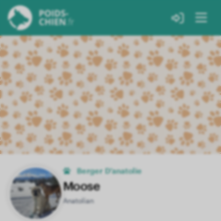
Berger D'anatolie
Moose
Anatolian