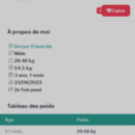
0
J'aime
À propos de moi
Berger D'anatolie
Mâle
29.48 kg
54.5 kg
3 ans, 1 mois
23/06/2023
2x fois pesé
Tableau des poids
Âge
Poids
5.7 mois
29.48 kg