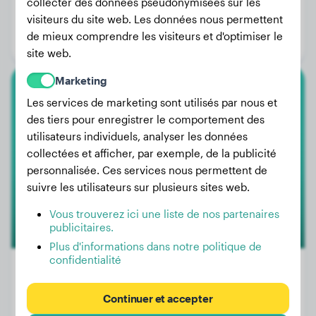
Poids:
23 kg
collecter des données pseudonymisées sur les
visiteurs du site web. Les données nous permettent
Âge:
4 ans, 5 mois
de mieux comprendre les visiteurs et d'optimiser le
Genre:
Femelle
site web.
Marketing
Papillon
Les services de marketing sont utilisés par nous et
des tiers pour enregistrer le comportement des
Dárek
utilisateurs individuels, analyser les données
collectées et afficher, par exemple, de la publicité
personnalisée. Ces services nous permettent de
1
suivre les utilisateurs sur plusieurs sites web.
Vous trouverez ici une liste de nos partenaires
publicitaires.
Plus d'informations dans notre politique de
confidentialité
Continuer et accepter
Poids:
3 kg