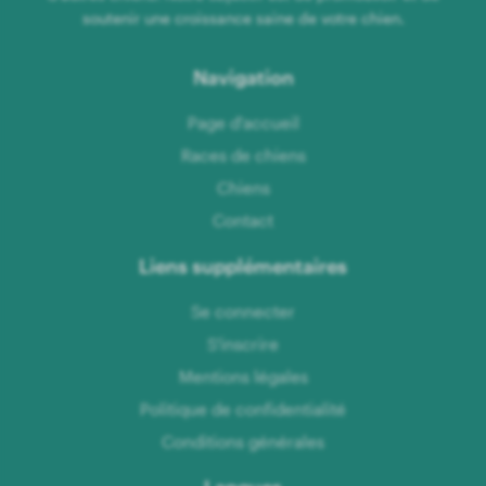
soutenir une croissance saine de votre chien.
Navigation
Page d'accueil
Races de chiens
Chiens
Contact
Liens supplémentaires
Se connecter
S'inscrire
Mentions légales
Politique de confidentialité
Conditions générales