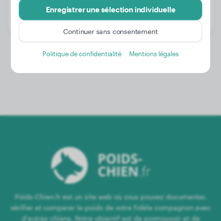
Âge:
1 an, 5 mois
Enregistrer une sélection individuelle
Genre:
Femelle
Continuer sans consentement
Politique de confidentialité
Mentions légales
Poids-Chien.fr est un site web où vous pouvez documenter,
vérifier et comparer le poids de votre fidèle compagnon avec
d'autres chiens. Notre objectif est de promouvoir et de