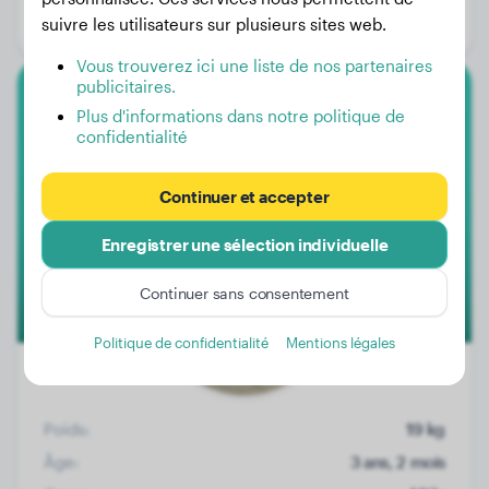
suivre les utilisateurs sur plusieurs sites web.
Genre:
Femelle
Vous trouverez ici une liste de nos partenaires
publicitaires.
Border Collie
Plus d'informations dans notre politique de
confidentialité
Loki
Continuer et accepter
Enregistrer une sélection individuelle
Continuer sans consentement
Politique de confidentialité
Mentions légales
Poids:
19 kg
Âge:
3 ans, 2 mois