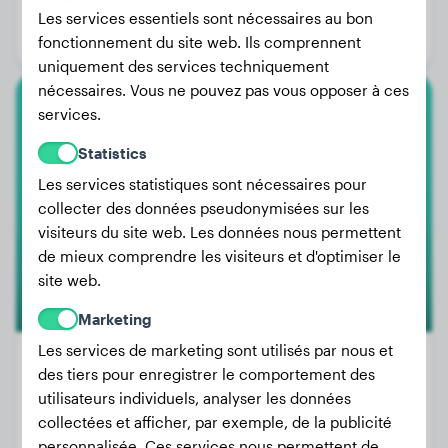
Âge:
4 ans, 2 mois
Les services essentiels sont nécessaires au bon
Genre:
Mâle
fonctionnement du site web. Ils comprennent
uniquement des services techniquement
nécessaires. Vous ne pouvez pas vous opposer à ces
services.
Cane Corso
Statistics
Kalua
Les services statistiques sont nécessaires pour
collecter des données pseudonymisées sur les
visiteurs du site web. Les données nous permettent
de mieux comprendre les visiteurs et d'optimiser le
site web.
Marketing
Les services de marketing sont utilisés par nous et
des tiers pour enregistrer le comportement des
utilisateurs individuels, analyser les données
Poids:
41 kg
collectées et afficher, par exemple, de la publicité
Âge:
2 ans, 3 mois
personnalisée. Ces services nous permettent de