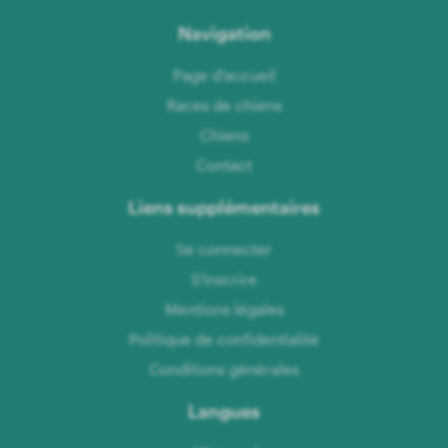
Navigation
Page d'accueil
Races de chiens
Chiens
Contact
Liens supplémentaires
Se connecter
S'inscrire
Mentions légales
Politique de confidentialité
Conditions générales
Langues