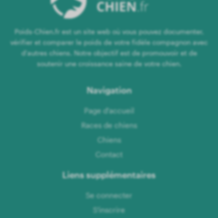
Poids-Chien.fr est un site web où vous pouvez documenter,
vérifier et comparer le poids de votre fidèle compagnon avec
d'autres chiens. Notre objectif est de promouvoir et de
soutenir une croissance saine de votre chien.
Navigation
Page d'accueil
Races de chiens
Chiens
Contact
Liens supplémentaires
Se connecter
S'inscrire