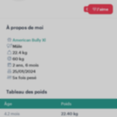
0
J'aime
À propos de moi
American Bully Xl
Mâle
22.4 kg
60 kg
2 ans, 6 mois
25/01/2024
5x fois pesé
Tableau des poids
Âge
Poids
4.2 mois
22.40 kg